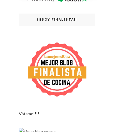
¡¡¡SOY FINALISTA!!
Vótame!!!!