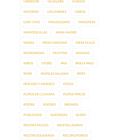
HIPERCOR
HOJALDRE
HUEVOS
INVIERNO
LEGUMBRES
LIBROS
LOAF CAKE
MAGDALENAS
MAGEFESA
MANTEQUILLAS
MASA MADRE
MASAS
MENÚ NAVIDAD
MESA DULCE
MICROONDAS
MUFFINS
NAVIDAD
NIÑOS
OTOÑO
PAN
PASO A PASO
PASTA
PASTELES SALADOS
PATÉS
PESCADO Y MARISCO
PIZZAS
PLATOS DE CUCHARA
PLATOS TÍPICOS
POSTRE
POSTRES
PREMIOS
PUBLICIDAD
QUEDADAS
QUESO
RECETAS FÁCILES
RECETAS LIGERAS
RECETAS SOLIDARIAS
RECOPILATORIOS