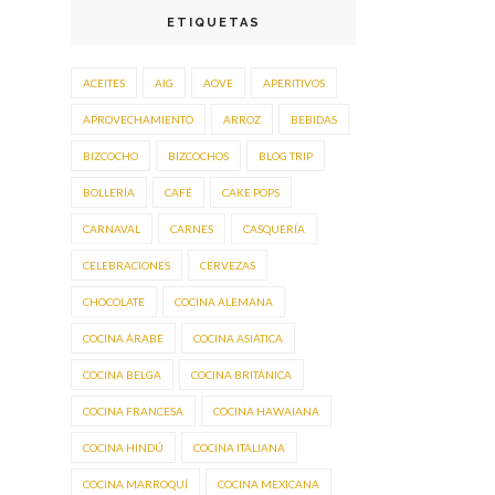
ETIQUETAS
ACEITES
AIG
AOVE
APERITIVOS
APROVECHAMIENTO
ARROZ
BEBIDAS
BIZCOCHO
BIZCOCHOS
BLOG TRIP
BOLLERÍA
CAFÉ
CAKE POPS
CARNAVAL
CARNES
CASQUERÍA
CELEBRACIONES
CERVEZAS
CHOCOLATE
COCINA ALEMANA
COCINA ÁRABE
COCINA ASIÁTICA
COCINA BELGA
COCINA BRITÁNICA
COCINA FRANCESA
COCINA HAWAIANA
COCINA HINDÚ
COCINA ITALIANA
COCINA MARROQUÍ
COCINA MEXICANA