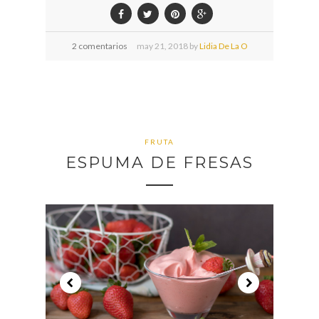
2 comentarios
may
21,
2018 by
Lidia De La O
FRUTA
ESPUMA DE FRESAS