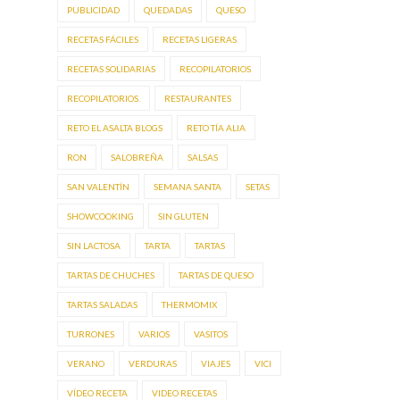
PUBLICIDAD
QUEDADAS
QUESO
RECETAS FÁCILES
RECETAS LIGERAS
RECETAS SOLIDARIAS
RECOPILATORIOS
RECOPILATORIOS.
RESTAURANTES
RETO EL ASALTA BLOGS
RETO TÍA ALIA
RON
SALOBREÑA
SALSAS
SAN VALENTÍN
SEMANA SANTA
SETAS
SHOWCOOKING
SIN GLUTEN
SIN LACTOSA
TARTA
TARTAS
TARTAS DE CHUCHES
TARTAS DE QUESO
TARTAS SALADAS
THERMOMIX
TURRONES
VARIOS
VASITOS
VERANO
VERDURAS
VIAJES
VICI
VÍDEO RECETA
VIDEO RECETAS