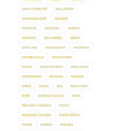
GRANJOVENCHEF
HALLOWEEN
HAMBURGUESAS
HELADOS
HIPERCOR
HOJALDRE
HUEVOS
INVIERNO
LEGUMBRES
LIBROS
LOAF CAKE
MAGDALENAS
MAGEFESA
MANTEQUILLAS
MASA MADRE
MASAS
MENÚ NAVIDAD
MESA DULCE
MICROONDAS
MUFFINS
NAVIDAD
NIÑOS
OTOÑO
PAN
PASO A PASO
PASTA
PASTELES SALADOS
PATÉS
PESCADO Y MARISCO
PIZZAS
PLATOS DE CUCHARA
PLATOS TÍPICOS
POSTRE
POSTRES
PREMIOS