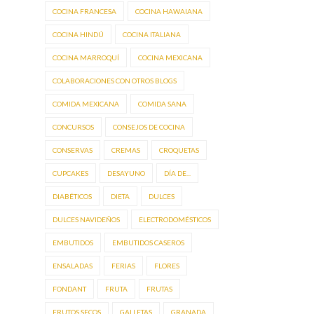
COCINA FRANCESA
COCINA HAWAIANA
COCINA HINDÚ
COCINA ITALIANA
COCINA MARROQUÍ
COCINA MEXICANA
COLABORACIONES CON OTROS BLOGS
COMIDA MEXICANA
COMIDA SANA
CONCURSOS
CONSEJOS DE COCINA
CONSERVAS
CREMAS
CROQUETAS
CUPCAKES
DESAYUNO
DÍA DE...
DIABÉTICOS
DIETA
DULCES
DULCES NAVIDEÑOS
ELECTRODOMÉSTICOS
EMBUTIDOS
EMBUTIDOS CASEROS
ENSALADAS
FERIAS
FLORES
FONDANT
FRUTA
FRUTAS
FRUTOS SECOS
GALLETAS
GRANADA