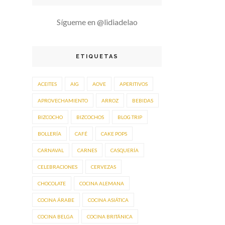
Sígueme en @lidiadelao
ETIQUETAS
ACEITES
AIG
AOVE
APERITIVOS
APROVECHAMIENTO
ARROZ
BEBIDAS
BIZCOCHO
BIZCOCHOS
BLOG TRIP
BOLLERÍA
CAFÉ
CAKE POPS
CARNAVAL
CARNES
CASQUERÍA
CELEBRACIONES
CERVEZAS
CHOCOLATE
COCINA ALEMANA
COCINA ÁRABE
COCINA ASIÁTICA
COCINA BELGA
COCINA BRITÁNICA