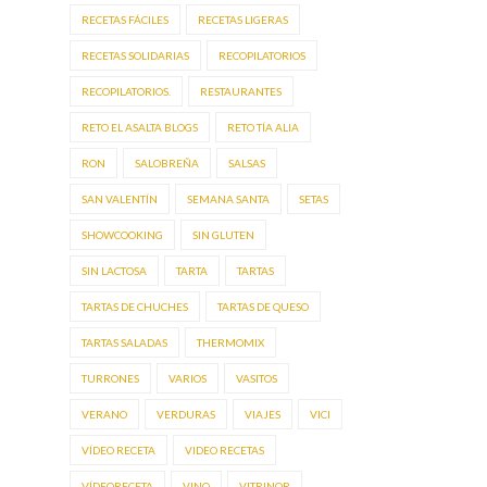
RECETAS FÁCILES
RECETAS LIGERAS
RECETAS SOLIDARIAS
RECOPILATORIOS
RECOPILATORIOS.
RESTAURANTES
RETO EL ASALTA BLOGS
RETO TÍA ALIA
RON
SALOBREÑA
SALSAS
SAN VALENTÍN
SEMANA SANTA
SETAS
SHOWCOOKING
SIN GLUTEN
SIN LACTOSA
TARTA
TARTAS
TARTAS DE CHUCHES
TARTAS DE QUESO
TARTAS SALADAS
THERMOMIX
TURRONES
VARIOS
VASITOS
VERANO
VERDURAS
VIAJES
VICI
VÍDEO RECETA
VIDEO RECETAS
VÍDEORECETA
VINO
VITRINOR