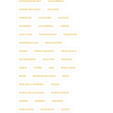
GRANJOVENCHEF
HALLOWEEN
HAMBURGUESAS
HELADOS
HIPERCOR
HOJALDRE
HUEVOS
INVIERNO
LEGUMBRES
LIBROS
LOAF CAKE
MAGDALENAS
MAGEFESA
MANTEQUILLAS
MASA MADRE
MASAS
MENÚ NAVIDAD
MESA DULCE
MICROONDAS
MUFFINS
NAVIDAD
NIÑOS
OTOÑO
PAN
PASO A PASO
PASTA
PASTELES SALADOS
PATÉS
PESCADO Y MARISCO
PIZZAS
PLATOS DE CUCHARA
PLATOS TÍPICOS
POSTRE
POSTRES
PREMIOS
PUBLICIDAD
QUEDADAS
QUESO