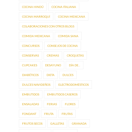
COCINA HINDÚ
COCINA ITALIANA
COCINA MARROQUÍ
COCINA MEXICANA
COLABORACIONES CON OTROS BLOGS
COMIDA MEXICANA
COMIDA SANA
CONCURSOS
CONSEJOS DE COCINA
CONSERVAS
CREMAS
CROQUETAS
CUPCAKES
DESAYUNO
DÍA DE...
DIABÉTICOS
DIETA
DULCES
DULCES NAVIDEÑOS
ELECTRODOMÉSTICOS
EMBUTIDOS
EMBUTIDOS CASEROS
ENSALADAS
FERIAS
FLORES
FONDANT
FRUTA
FRUTAS
FRUTOS SECOS
GALLETAS
GRANADA