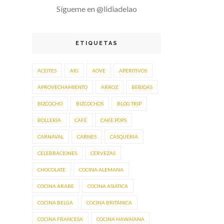
Sígueme en @lidiadelao
ETIQUETAS
ACEITES
AIG
AOVE
APERITIVOS
APROVECHAMIENTO
ARROZ
BEBIDAS
BIZCOCHO
BIZCOCHOS
BLOG TRIP
BOLLERÍA
CAFÉ
CAKE POPS
CARNAVAL
CARNES
CASQUERÍA
CELEBRACIONES
CERVEZAS
CHOCOLATE
COCINA ALEMANA
COCINA ÁRABE
COCINA ASIÁTICA
COCINA BELGA
COCINA BRITÁNICA
COCINA FRANCESA
COCINA HAWAIANA