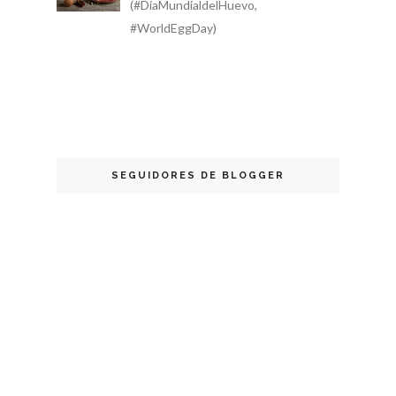
(#DíaMundialdelHuevo,
#WorldEggDay)
SEGUIDORES DE BLOGGER