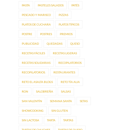
PASTA
PASTELES SALADOS
PATÉS
PESCADO Y MARISCO
PIZZAS
PLATOS DE CUCHARA
PLATOS TÍPICOS
POSTRE
POSTRES
PREMIOS
PUBLICIDAD
QUEDADAS
QUESO
RECETAS FÁCILES
RECETAS LIGERAS
RECETAS SOLIDARIAS
RECOPILATORIOS
RECOPILATORIOS.
RESTAURANTES
RETO EL ASALTA BLOGS
RETO TÍA ALIA
RON
SALOBREÑA
SALSAS
SAN VALENTÍN
SEMANA SANTA
SETAS
SHOWCOOKING
SIN GLUTEN
SIN LACTOSA
TARTA
TARTAS
TARTAS DE CHUCHES
TARTAS DE QUESO