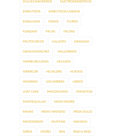
DULCES NAVIDEÑOS
ELECTRODOMÉSTICOS
EMBUTIDOS
EMBUTIDOS CASEROS
ENSALADAS
FERIAS
FLORES
FONDANT
FRUTA
FRUTAS
FRUTOS SECOS
GALLETAS
GRANADA
GRANJOVENCHEF
HALLOWEEN
HAMBURGUESAS
HELADOS
HIPERCOR
HOJALDRE
HUEVOS
INVIERNO
LEGUMBRES
LIBROS
LOAF CAKE
MAGDALENAS
MAGEFESA
MANTEQUILLAS
MASA MADRE
MASAS
MENÚ NAVIDAD
MESA DULCE
MICROONDAS
MUFFINS
NAVIDAD
NIÑOS
OTOÑO
PAN
PASO A PASO