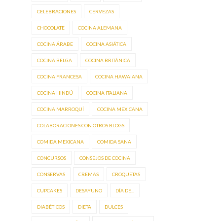
CELEBRACIONES
CERVEZAS
CHOCOLATE
COCINA ALEMANA
COCINA ÁRABE
COCINA ASIÁTICA
COCINA BELGA
COCINA BRITÁNICA
COCINA FRANCESA
COCINA HAWAIANA
COCINA HINDÚ
COCINA ITALIANA
COCINA MARROQUÍ
COCINA MEXICANA
COLABORACIONES CON OTROS BLOGS
COMIDA MEXICANA
COMIDA SANA
CONCURSOS
CONSEJOS DE COCINA
CONSERVAS
CREMAS
CROQUETAS
CUPCAKES
DESAYUNO
DÍA DE...
DIABÉTICOS
DIETA
DULCES