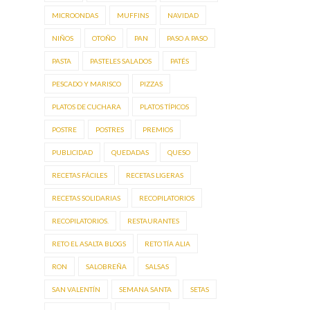
MICROONDAS
MUFFINS
NAVIDAD
NIÑOS
OTOÑO
PAN
PASO A PASO
PASTA
PASTELES SALADOS
PATÉS
PESCADO Y MARISCO
PIZZAS
PLATOS DE CUCHARA
PLATOS TÍPICOS
POSTRE
POSTRES
PREMIOS
PUBLICIDAD
QUEDADAS
QUESO
RECETAS FÁCILES
RECETAS LIGERAS
RECETAS SOLIDARIAS
RECOPILATORIOS
RECOPILATORIOS.
RESTAURANTES
RETO EL ASALTA BLOGS
RETO TÍA ALIA
RON
SALOBREÑA
SALSAS
SAN VALENTÍN
SEMANA SANTA
SETAS