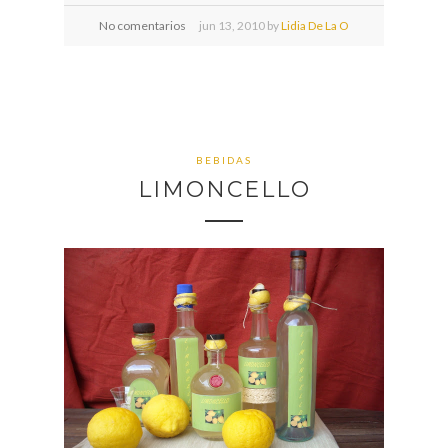
No comentarios
jun
13,
2010 by
Lidia De La O
BEBIDAS
LIMONCELLO