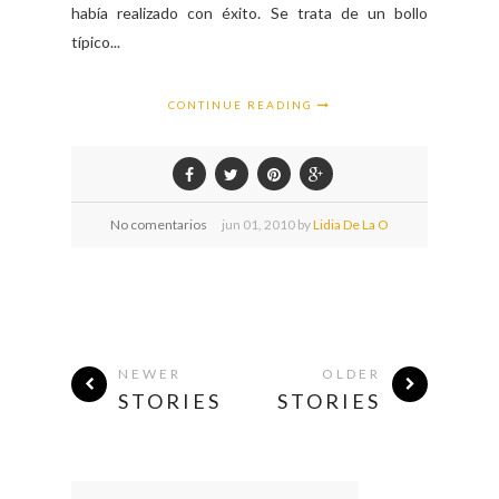
había realizado con éxito. Se trata de un bollo
típico...
CONTINUE READING
No comentarios
jun
01,
2010 by
Lidia De La O
NEWER
OLDER
STORIES
STORIES