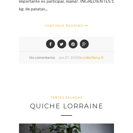
importante es participar, mamá!. INGREDIENTES:1
kg. de patatas...
CONTINUE READING
No comentarios
jun
27,
2010 by
Lidia De La O
TARTAS SALADAS
QUICHE LORRAINE