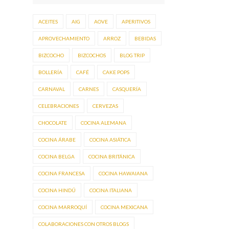
ACEITES
AIG
AOVE
APERITIVOS
APROVECHAMIENTO
ARROZ
BEBIDAS
BIZCOCHO
BIZCOCHOS
BLOG TRIP
BOLLERÍA
CAFÉ
CAKE POPS
CARNAVAL
CARNES
CASQUERÍA
CELEBRACIONES
CERVEZAS
CHOCOLATE
COCINA ALEMANA
COCINA ÁRABE
COCINA ASIÁTICA
COCINA BELGA
COCINA BRITÁNICA
COCINA FRANCESA
COCINA HAWAIANA
COCINA HINDÚ
COCINA ITALIANA
COCINA MARROQUÍ
COCINA MEXICANA
COLABORACIONES CON OTROS BLOGS