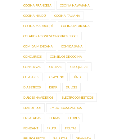
COCINA FRANCESA
COCINA HAWAIANA
COCINA HINDÚ
COCINA ITALIANA
COCINA MARROQUÍ
COCINA MEXICANA
COLABORACIONES CON OTROS BLOGS
COMIDA MEXICANA
COMIDA SANA
CONCURSOS
CONSEJOS DE COCINA
CONSERVAS
CREMAS
CROQUETAS
CUPCAKES
DESAYUNO
DÍA DE...
DIABÉTICOS
DIETA
DULCES
DULCES NAVIDEÑOS
ELECTRODOMÉSTICOS
EMBUTIDOS
EMBUTIDOS CASEROS
ENSALADAS
FERIAS
FLORES
FONDANT
FRUTA
FRUTAS
FRUTOS SECOS
GALLETAS
GRANADA