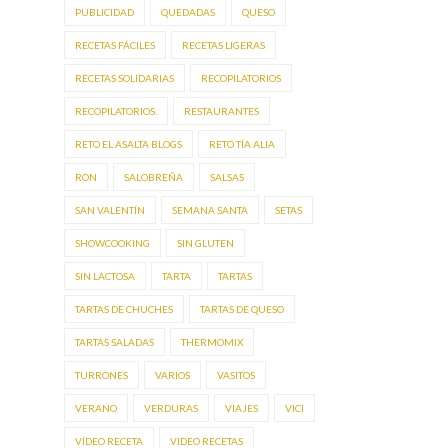
PUBLICIDAD
QUEDADAS
QUESO
RECETAS FÁCILES
RECETAS LIGERAS
RECETAS SOLIDARIAS
RECOPILATORIOS
RECOPILATORIOS.
RESTAURANTES
RETO EL ASALTA BLOGS
RETO TÍA ALIA
RON
SALOBREÑA
SALSAS
SAN VALENTÍN
SEMANA SANTA
SETAS
SHOWCOOKING
SIN GLUTEN
SIN LACTOSA
TARTA
TARTAS
TARTAS DE CHUCHES
TARTAS DE QUESO
TARTAS SALADAS
THERMOMIX
TURRONES
VARIOS
VASITOS
VERANO
VERDURAS
VIAJES
VICI
VÍDEO RECETA
VIDEO RECETAS