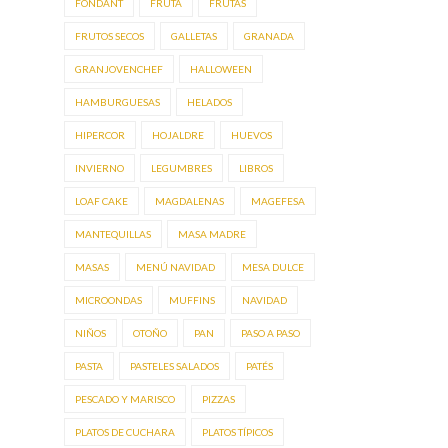
FONDANT
FRUTA
FRUTAS
FRUTOS SECOS
GALLETAS
GRANADA
GRANJOVENCHEF
HALLOWEEN
HAMBURGUESAS
HELADOS
HIPERCOR
HOJALDRE
HUEVOS
INVIERNO
LEGUMBRES
LIBROS
LOAF CAKE
MAGDALENAS
MAGEFESA
MANTEQUILLAS
MASA MADRE
MASAS
MENÚ NAVIDAD
MESA DULCE
MICROONDAS
MUFFINS
NAVIDAD
NIÑOS
OTOÑO
PAN
PASO A PASO
PASTA
PASTELES SALADOS
PATÉS
PESCADO Y MARISCO
PIZZAS
PLATOS DE CUCHARA
PLATOS TÍPICOS