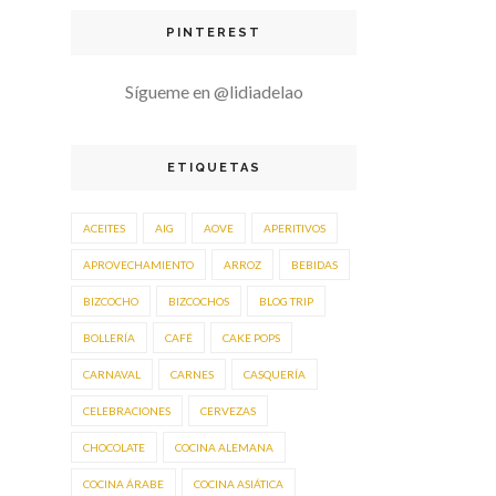
PINTEREST
Sígueme en @lidiadelao
ETIQUETAS
ACEITES
AIG
AOVE
APERITIVOS
APROVECHAMIENTO
ARROZ
BEBIDAS
BIZCOCHO
BIZCOCHOS
BLOG TRIP
BOLLERÍA
CAFÉ
CAKE POPS
CARNAVAL
CARNES
CASQUERÍA
CELEBRACIONES
CERVEZAS
CHOCOLATE
COCINA ALEMANA
COCINA ÁRABE
COCINA ASIÁTICA