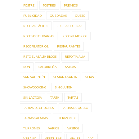
POSTRE
POSTRES
PREMIOS
PUBLICIDAD
QUEDADAS
QUESO
RECETAS FÁCILES
RECETAS LIGERAS
RECETAS SOLIDARIAS
RECOPILATORIOS
RECOPILATORIOS.
RESTAURANTES
RETO EL ASALTA BLOGS
RETO TÍA ALIA
RON
SALOBREÑA
SALSAS
SAN VALENTÍN
SEMANA SANTA
SETAS
SHOWCOOKING
SIN GLUTEN
SIN LACTOSA
TARTA
TARTAS
TARTAS DE CHUCHES
TARTAS DE QUESO
TARTAS SALADAS
THERMOMIX
TURRONES
VARIOS
VASITOS
VERANO
VERDURAS
VIAJES
VICI