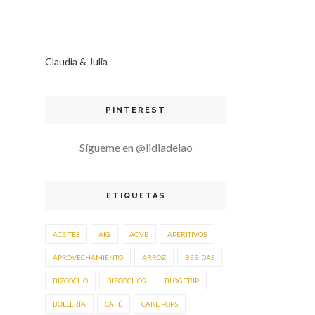
Claudia & Julia
PINTEREST
Sígueme en @lidiadelao
ETIQUETAS
ACEITES
AIG
AOVE
APERITIVOS
APROVECHAMIENTO
ARROZ
BEBIDAS
BIZCOCHO
BIZCOCHOS
BLOG TRIP
BOLLERÍA
CAFÉ
CAKE POPS