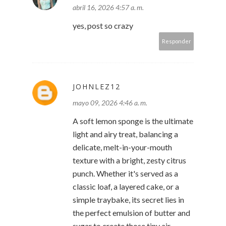
abril 16, 2026 4:57 a. m.
yes, post so crazy
Responder
JOHNLEZ12
mayo 09, 2026 4:46 a. m.
A soft lemon sponge is the ultimate
light and airy treat, balancing a
delicate, melt-in-your-mouth
texture with a bright, zesty citrus
punch. Whether it's served as a
classic loaf, a layered cake, or a
simple traybake, its secret lies in
the perfect emulsion of butter and
sugar to create those tiny air