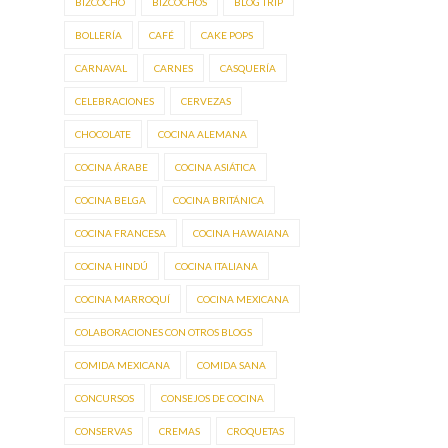
BIZCOCHO
BIZCOCHOS
BLOG TRIP
BOLLERÍA
CAFÉ
CAKE POPS
CARNAVAL
CARNES
CASQUERÍA
CELEBRACIONES
CERVEZAS
CHOCOLATE
COCINA ALEMANA
COCINA ÁRABE
COCINA ASIÁTICA
COCINA BELGA
COCINA BRITÁNICA
COCINA FRANCESA
COCINA HAWAIANA
COCINA HINDÚ
COCINA ITALIANA
COCINA MARROQUÍ
COCINA MEXICANA
COLABORACIONES CON OTROS BLOGS
COMIDA MEXICANA
COMIDA SANA
CONCURSOS
CONSEJOS DE COCINA
CONSERVAS
CREMAS
CROQUETAS