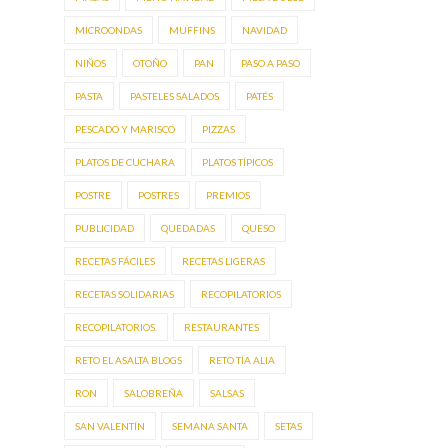
MICROONDAS
MUFFINS
NAVIDAD
NIÑOS
OTOÑO
PAN
PASO A PASO
PASTA
PASTELES SALADOS
PATÉS
PESCADO Y MARISCO
PIZZAS
PLATOS DE CUCHARA
PLATOS TÍPICOS
POSTRE
POSTRES
PREMIOS
PUBLICIDAD
QUEDADAS
QUESO
RECETAS FÁCILES
RECETAS LIGERAS
RECETAS SOLIDARIAS
RECOPILATORIOS
RECOPILATORIOS.
RESTAURANTES
RETO EL ASALTA BLOGS
RETO TÍA ALIA
RON
SALOBREÑA
SALSAS
SAN VALENTÍN
SEMANA SANTA
SETAS