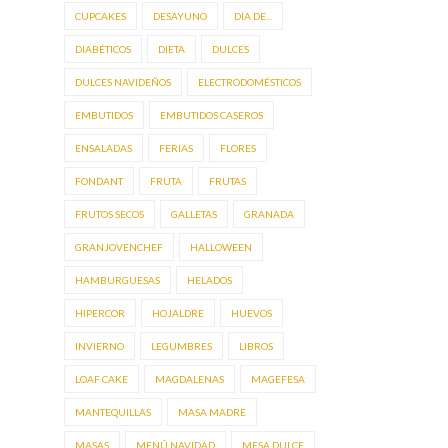
CUPCAKES
DESAYUNO
DÍA DE...
DIABÉTICOS
DIETA
DULCES
DULCES NAVIDEÑOS
ELECTRODOMÉSTICOS
EMBUTIDOS
EMBUTIDOS CASEROS
ENSALADAS
FERIAS
FLORES
FONDANT
FRUTA
FRUTAS
FRUTOS SECOS
GALLETAS
GRANADA
GRANJOVENCHEF
HALLOWEEN
HAMBURGUESAS
HELADOS
HIPERCOR
HOJALDRE
HUEVOS
INVIERNO
LEGUMBRES
LIBROS
LOAF CAKE
MAGDALENAS
MAGEFESA
MANTEQUILLAS
MASA MADRE
MASAS
MENÚ NAVIDAD
MESA DULCE