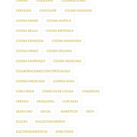
CARNES
CASQUERÍA
CELEBRACIONES
CERVEZAS
CHOCOLATE
COCINA ALEMANA
COCINA ÁRABE
COCINA ASIÁTICA
COCINA BELGA
COCINA BRITÁNICA
COCINA FRANCESA
COCINA HAWAIANA
COCINA HINDÚ
COCINA ITALIANA
COCINA MARROQUÍ
COCINA MEXICANA
COLABORACIONES CON OTROS BLOGS
COMIDA MEXICANA
COMIDA SANA
CONCURSOS
CONSEJOS DE COCINA
CONSERVAS
CREMAS
CROQUETAS
CUPCAKES
DESAYUNO
DÍA DE...
DIABÉTICOS
DIETA
DULCES
DULCES NAVIDEÑOS
ELECTRODOMÉSTICOS
EMBUTIDOS