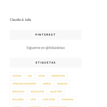
Claudia & Julia
PINTEREST
Sígueme en @lidiadelao
ETIQUETAS
ACEITES
AIG
AOVE
APERITIVOS
APROVECHAMIENTO
ARROZ
BEBIDAS
BIZCOCHO
BIZCOCHOS
BLOG TRIP
BOLLERÍA
CAFÉ
CAKE POPS
CARNAVAL