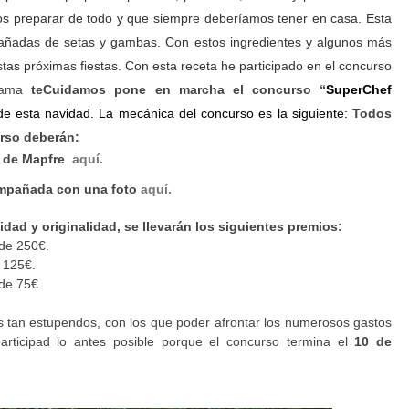
os preparar de todo y que siempre deberíamos tener en casa. Esta
pañadas de setas y gambas. Con estos ingredientes y algunos más
tas próximas fiestas. Con esta receta he participado en el concurso
rama
te
Cuidamos
pone en marcha el concurso “
SuperChef
 de esta navidad. La mecánica del concurso es la siguiente:
Todos
urso deberán:
R de Mapfre
aquí.
ompañada con una foto
aquí.
idad y originalidad, se llevarán los siguientes premios:
 de 250€.
e 125€.
 de 75€.
mios tan estupendos, con los que poder afrontar los numerosos gastos
articipad lo antes posible porque el concurso termina el
10 de