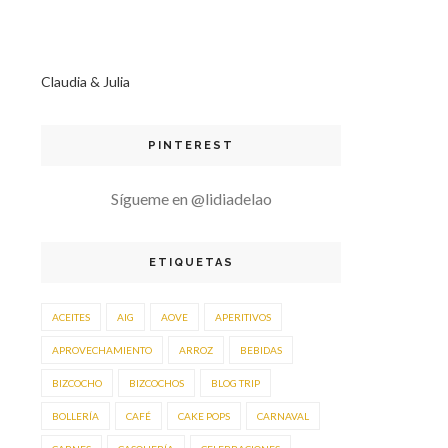
Claudia & Julia
PINTEREST
Sígueme en @lidiadelao
ETIQUETAS
ACEITES
AIG
AOVE
APERITIVOS
APROVECHAMIENTO
ARROZ
BEBIDAS
BIZCOCHO
BIZCOCHOS
BLOG TRIP
BOLLERÍA
CAFÉ
CAKE POPS
CARNAVAL