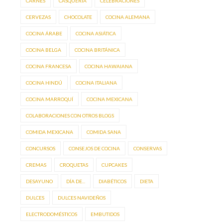
CARNES
CASQUERÍA
CELEBRACIONES
CERVEZAS
CHOCOLATE
COCINA ALEMANA
COCINA ÁRABE
COCINA ASIÁTICA
COCINA BELGA
COCINA BRITÁNICA
COCINA FRANCESA
COCINA HAWAIANA
COCINA HINDÚ
COCINA ITALIANA
COCINA MARROQUÍ
COCINA MEXICANA
COLABORACIONES CON OTROS BLOGS
COMIDA MEXICANA
COMIDA SANA
CONCURSOS
CONSEJOS DE COCINA
CONSERVAS
CREMAS
CROQUETAS
CUPCAKES
DESAYUNO
DÍA DE...
DIABÉTICOS
DIETA
DULCES
DULCES NAVIDEÑOS
ELECTRODOMÉSTICOS
EMBUTIDOS