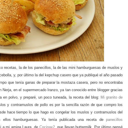
o recetas, la de los panecillos, la de las mini
hambur
guesas de muslos y
ebolla, y, por último la del kepc
hup casero que ya publiqué el año pasado
empo que tenía
ganas de preparar la mostaza casera, pero no encontraba
n Nerja, en el supermercado Iranzo, ya tan conocido entre blo
g
ger
gracias
en polvo, y preparé, un poco tuneada, la receta del blo
g:
Mi granito de
os y contramuslos de pollo es por la sencilla razón de que compro los
esde
hace tiempo lo que
ha
go es con
gelar los muslos y contramuslos del
n ellos
hambur
guesas. Ya tenía publicada una receta de
panecillos
vi a mi ami
ga Laura, de
Cocinax2
, que llevan buttermilk. Por último pensé