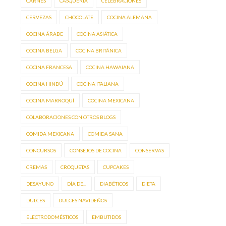
CARNES
CASQUERÍA
CELEBRACIONES
CERVEZAS
CHOCOLATE
COCINA ALEMANA
COCINA ÁRABE
COCINA ASIÁTICA
COCINA BELGA
COCINA BRITÁNICA
COCINA FRANCESA
COCINA HAWAIANA
COCINA HINDÚ
COCINA ITALIANA
COCINA MARROQUÍ
COCINA MEXICANA
COLABORACIONES CON OTROS BLOGS
COMIDA MEXICANA
COMIDA SANA
CONCURSOS
CONSEJOS DE COCINA
CONSERVAS
CREMAS
CROQUETAS
CUPCAKES
DESAYUNO
DÍA DE...
DIABÉTICOS
DIETA
DULCES
DULCES NAVIDEÑOS
ELECTRODOMÉSTICOS
EMBUTIDOS