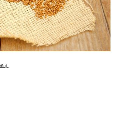
eño):