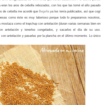
 eran los aros de cebolla rebozados, con los que las tomé el año pasado
ros de cebolla me acordé que
Begoña
ya los tenía publicados, así que co
gí
uesas como éste es muy laborioso porque todo lo preparamos nosotros,
 la mostaza como el kepc
hup con antelación (duran varias semanas bien en
on antelación y tenerlos con
gelados, y sacarlos el día de su uso.
con antelación y pasarlas por la planc
ha en el último momento. Lo único