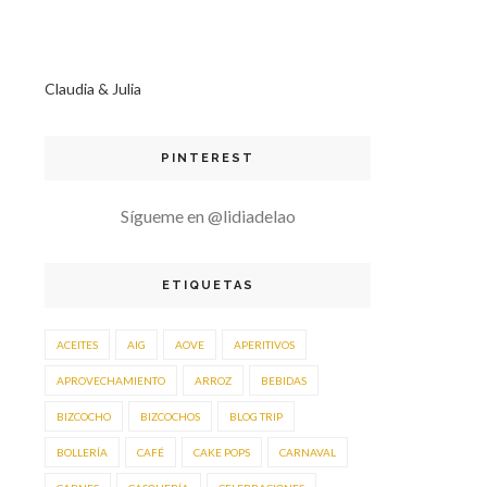
Claudia & Julia
PINTEREST
Sígueme en @lidiadelao
ETIQUETAS
ACEITES
AIG
AOVE
APERITIVOS
APROVECHAMIENTO
ARROZ
BEBIDAS
BIZCOCHO
BIZCOCHOS
BLOG TRIP
BOLLERÍA
CAFÉ
CAKE POPS
CARNAVAL