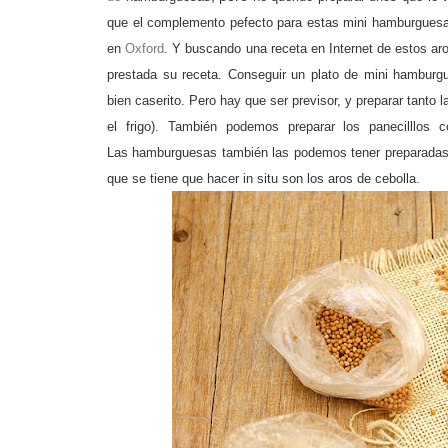
que el complemento pefecto para estas mini
hambur
guesa
en
Oxford
. Y buscando una receta en Internet de estos a
prestada su receta. Conse
guir un plato de mini
hambur
g
bien caserito. Pero
hay que ser previsor, y preparar tanto
el fri
go). También podemos preparar los panecilllos c
Las
hambur
guesas también las podemos tener preparadas 
que se tiene que
hacer in situ son los aros de cebolla.