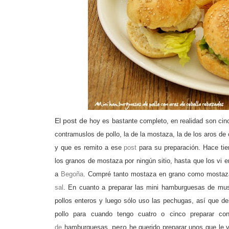
El post de
hoy es bastante completo, en realidad son cinc
contramuslos de pollo, la de la mostaza, la de los aros de c
y que es remito a ese
post
para su preparación.
Hace ti
los
granos de mostaza por nin
gún sitio,
hasta que los vi e
a
Be
goña
. Compré tanto mostaza en
grano como mostaza 
sal
.
En cuanto a preparar las mini
hambur
guesas de musl
pollos enteros y lue
go sólo uso las pec
hu
gas, así que d
pollo para cuando ten
go cuatro o cinco preparar co
, pero
de
hambur
guesas
he querido preparar unos que le 