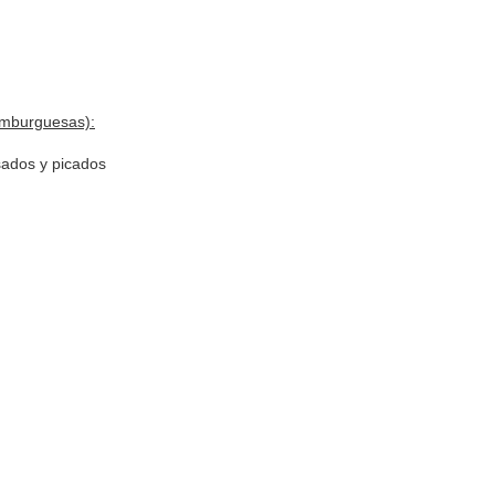
amburguesas):
sados y picados