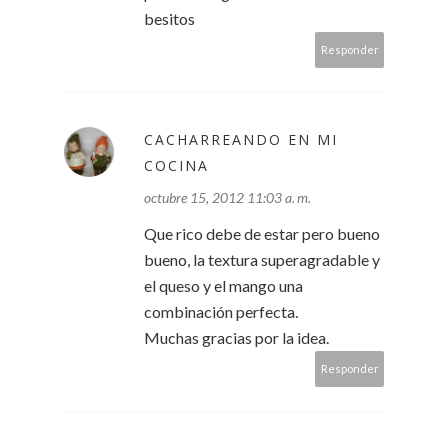
besitos
Responder
CACHARREANDO EN MI
COCINA
octubre 15, 2012 11:03 a. m.
Que rico debe de estar pero bueno
bueno, la textura superagradable y
el queso y el mango una
Powered by
Jasper Roberts Consulting
-
Widget
combinación perfecta.
Muchas gracias por la idea.
Responder