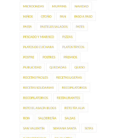
MICROONDAS
MUFFINS
NAVIDAD
NIÑOS
OTOÑO
PAN
PASO A PASO
PASTA
PASTELES SALADOS
PATÉS
PESCADO Y MARISCO
PIZZAS
PLATOS DE CUCHARA
PLATOS TÍPICOS
POSTRE
POSTRES
PREMIOS
PUBLICIDAD
QUEDADAS
QUESO
RECETAS FÁCILES
RECETAS LIGERAS
RECETAS SOLIDARIAS
RECOPILATORIOS
RECOPILATORIOS.
RESTAURANTES
RETO EL ASALTA BLOGS
RETO TÍA ALIA
RON
SALOBREÑA
SALSAS
SAN VALENTÍN
SEMANA SANTA
SETAS