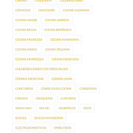
CARNES
CASQUERÍA
CELEBRACIONES
CERVEZAS
CHOCOLATE
COCINA ALEMANA
COCINA ÁRABE
COCINA ASIÁTICA
COCINA BELGA
COCINA BRITÁNICA
COCINA FRANCESA
COCINA HAWAIANA
COCINA HINDÚ
COCINA ITALIANA
COCINA MARROQUÍ
COCINA MEXICANA
COLABORACIONES CON OTROS BLOGS
COMIDA MEXICANA
COMIDA SANA
CONCURSOS
CONSEJOS DE COCINA
CONSERVAS
CREMAS
CROQUETAS
CUPCAKES
DESAYUNO
DÍA DE...
DIABÉTICOS
DIETA
DULCES
DULCES NAVIDEÑOS
ELECTRODOMÉSTICOS
EMBUTIDOS