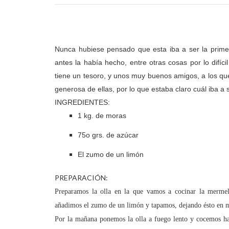
Nunca hubiese pensado que esta iba a ser la prim
antes la había hecho, entre otras cosas por lo difí
tiene un tesoro, y unos muy buenos amigos, a los q
generosa de ellas, por lo que estaba claro cuál iba a 
INGREDIENTES:
1
kg
. de moras
75o
grs
. de azúcar
El zumo de un limón
PREPARACIÓN:
Preparamos la olla en la que vamos a cocinar la
mermel
añadimos el zumo de un limón y tapamos, dejando ésto en m
Por la mañana ponemos la olla a fuego lento y cocemos h