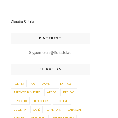
Claudia & Julia
PINTEREST
Sígueme en @lidiadelao
ETIQUETAS
ACEITES
AIG
AOVE
APERITIVOS
APROVECHAMIENTO
ARROZ
BEBIDAS
BIZCOCHO
BIZCOCHOS
BLOG TRIP
BOLLERÍA
CAFÉ
CAKE POPS
CARNAVAL