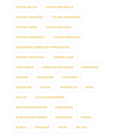
COCINA BELGA
COCINA BRITÁNICA
COCINA FRANCESA
COCINA HAWAIANA
COCINA HINDÚ
COCINA ITALIANA
COCINA MARROQUÍ
COCINA MEXICANA
COLABORACIONES CON OTROS BLOGS
COMIDA MEXICANA
COMIDA SANA
CONCURSOS
CONSEJOS DE COCINA
CONSERVAS
CREMAS
CROQUETAS
CUPCAKES
DESAYUNO
DÍA DE...
DIABÉTICOS
DIETA
DULCES
DULCES NAVIDEÑOS
ELECTRODOMÉSTICOS
EMBUTIDOS
EMBUTIDOS CASEROS
ENSALADAS
FERIAS
FLORES
FONDANT
FRUTA
FRUTAS