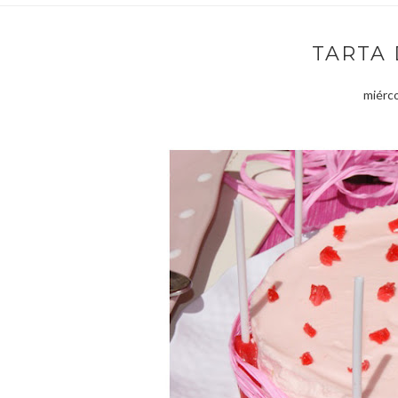
TARTA 
miérco