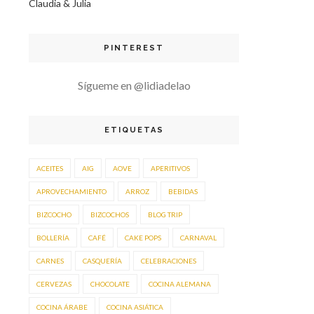
Claudia & Julia
PINTEREST
Sígueme en @lidiadelao
ETIQUETAS
ACEITES
AIG
AOVE
APERITIVOS
APROVECHAMIENTO
ARROZ
BEBIDAS
BIZCOCHO
BIZCOCHOS
BLOG TRIP
BOLLERÍA
CAFÉ
CAKE POPS
CARNAVAL
CARNES
CASQUERÍA
CELEBRACIONES
CERVEZAS
CHOCOLATE
COCINA ALEMANA
COCINA ÁRABE
COCINA ASIÁTICA