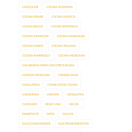
CHOCOLATE
COCINA ALEMANA
COCINA ÁRABE
COCINA ASIÁTICA
COCINA BELGA
COCINA BRITÁNICA
COCINA FRANCESA
COCINA HAWAIANA
COCINA HINDÚ
COCINA ITALIANA
COCINA MARROQUÍ
COCINA MEXICANA
COLABORACIONES CON OTROS BLOGS
COMIDA MEXICANA
COMIDA SANA
CONCURSOS
CONSEJOS DE COCINA
CONSERVAS
CREMAS
CROQUETAS
CUPCAKES
DESAYUNO
DÍA DE...
DIABÉTICOS
DIETA
DULCES
DULCES NAVIDEÑOS
ELECTRODOMÉSTICOS