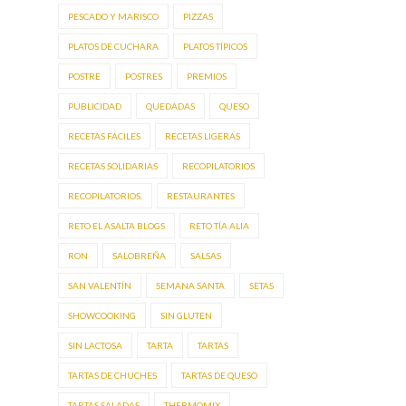
PESCADO Y MARISCO
PIZZAS
PLATOS DE CUCHARA
PLATOS TÍPICOS
POSTRE
POSTRES
PREMIOS
PUBLICIDAD
QUEDADAS
QUESO
RECETAS FÁCILES
RECETAS LIGERAS
RECETAS SOLIDARIAS
RECOPILATORIOS
RECOPILATORIOS.
RESTAURANTES
RETO EL ASALTA BLOGS
RETO TÍA ALIA
RON
SALOBREÑA
SALSAS
SAN VALENTÍN
SEMANA SANTA
SETAS
SHOWCOOKING
SIN GLUTEN
SIN LACTOSA
TARTA
TARTAS
TARTAS DE CHUCHES
TARTAS DE QUESO
TARTAS SALADAS
THERMOMIX