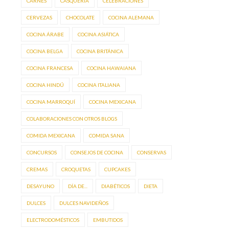
CARNES
CASQUERÍA
CELEBRACIONES
CERVEZAS
CHOCOLATE
COCINA ALEMANA
COCINA ÁRABE
COCINA ASIÁTICA
COCINA BELGA
COCINA BRITÁNICA
COCINA FRANCESA
COCINA HAWAIANA
COCINA HINDÚ
COCINA ITALIANA
COCINA MARROQUÍ
COCINA MEXICANA
COLABORACIONES CON OTROS BLOGS
COMIDA MEXICANA
COMIDA SANA
CONCURSOS
CONSEJOS DE COCINA
CONSERVAS
CREMAS
CROQUETAS
CUPCAKES
DESAYUNO
DÍA DE...
DIABÉTICOS
DIETA
DULCES
DULCES NAVIDEÑOS
ELECTRODOMÉSTICOS
EMBUTIDOS