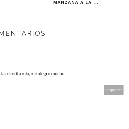
MANZANA A LA ...
MENTARIOS
sta recetita mía, me alegro mucho.
Responder