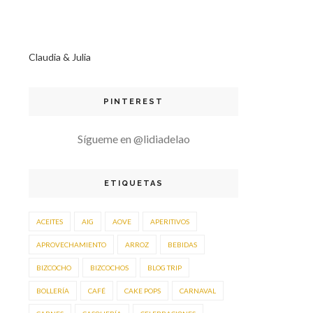
Claudia & Julia
PINTEREST
Sígueme en @lidiadelao
ETIQUETAS
ACEITES
AIG
AOVE
APERITIVOS
APROVECHAMIENTO
ARROZ
BEBIDAS
BIZCOCHO
BIZCOCHOS
BLOG TRIP
BOLLERÍA
CAFÉ
CAKE POPS
CARNAVAL