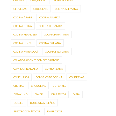
CARNES
CASQUERÍA
CELEBRACIONES
CERVEZAS
CHOCOLATE
COCINA ALEMANA
COCINA ÁRABE
COCINA ASIÁTICA
COCINA BELGA
COCINA BRITÁNICA
COCINA FRANCESA
COCINA HAWAIANA
COCINA HINDÚ
COCINA ITALIANA
COCINA MARROQUÍ
COCINA MEXICANA
COLABORACIONES CON OTROS BLOGS
COMIDA MEXICANA
COMIDA SANA
CONCURSOS
CONSEJOS DE COCINA
CONSERVAS
CREMAS
CROQUETAS
CUPCAKES
DESAYUNO
DÍA DE...
DIABÉTICOS
DIETA
DULCES
DULCES NAVIDEÑOS
ELECTRODOMÉSTICOS
EMBUTIDOS