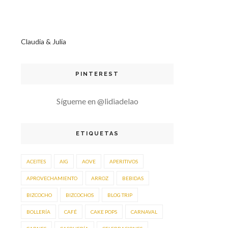
Claudia & Julia
PINTEREST
Sígueme en @lidiadelao
ETIQUETAS
ACEITES
AIG
AOVE
APERITIVOS
APROVECHAMIENTO
ARROZ
BEBIDAS
BIZCOCHO
BIZCOCHOS
BLOG TRIP
BOLLERÍA
CAFÉ
CAKE POPS
CARNAVAL