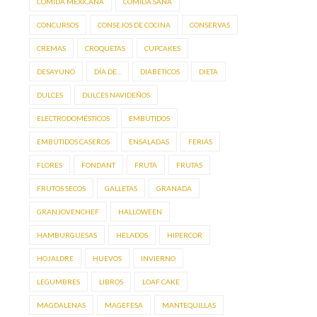
COMIDA MEXICANA
COMIDA SANA
CONCURSOS
CONSEJOS DE COCINA
CONSERVAS
CREMAS
CROQUETAS
CUPCAKES
DESAYUNO
DÍA DE...
DIABÉTICOS
DIETA
DULCES
DULCES NAVIDEÑOS
ELECTRODOMÉSTICOS
EMBUTIDOS
EMBUTIDOS CASEROS
ENSALADAS
FERIAS
FLORES
FONDANT
FRUTA
FRUTAS
FRUTOS SECOS
GALLETAS
GRANADA
GRANJOVENCHEF
HALLOWEEN
HAMBURGUESAS
HELADOS
HIPERCOR
HOJALDRE
HUEVOS
INVIERNO
LEGUMBRES
LIBROS
LOAF CAKE
MAGDALENAS
MAGEFESA
MANTEQUILLAS