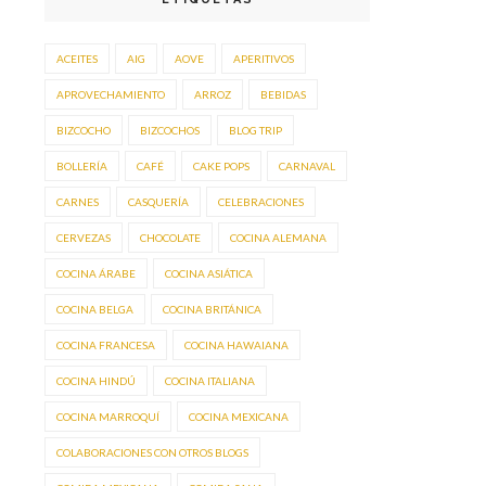
ACEITES
AIG
AOVE
APERITIVOS
APROVECHAMIENTO
ARROZ
BEBIDAS
BIZCOCHO
BIZCOCHOS
BLOG TRIP
BOLLERÍA
CAFÉ
CAKE POPS
CARNAVAL
CARNES
CASQUERÍA
CELEBRACIONES
CERVEZAS
CHOCOLATE
COCINA ALEMANA
COCINA ÁRABE
COCINA ASIÁTICA
COCINA BELGA
COCINA BRITÁNICA
COCINA FRANCESA
COCINA HAWAIANA
COCINA HINDÚ
COCINA ITALIANA
COCINA MARROQUÍ
COCINA MEXICANA
COLABORACIONES CON OTROS BLOGS