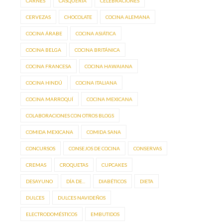
CARNES
CASQUERÍA
CELEBRACIONES
CERVEZAS
CHOCOLATE
COCINA ALEMANA
COCINA ÁRABE
COCINA ASIÁTICA
COCINA BELGA
COCINA BRITÁNICA
COCINA FRANCESA
COCINA HAWAIANA
COCINA HINDÚ
COCINA ITALIANA
COCINA MARROQUÍ
COCINA MEXICANA
COLABORACIONES CON OTROS BLOGS
COMIDA MEXICANA
COMIDA SANA
CONCURSOS
CONSEJOS DE COCINA
CONSERVAS
CREMAS
CROQUETAS
CUPCAKES
DESAYUNO
DÍA DE...
DIABÉTICOS
DIETA
DULCES
DULCES NAVIDEÑOS
ELECTRODOMÉSTICOS
EMBUTIDOS