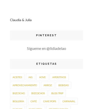
Claudia & Julia
PINTEREST
Sígueme en @lidiadelao
ETIQUETAS
ACEITES
AIG
AOVE
APERITIVOS
APROVECHAMIENTO
ARROZ
BEBIDAS
BIZCOCHO
BIZCOCHOS
BLOG TRIP
BOLLERÍA
CAFÉ
CAKE POPS
CARNAVAL