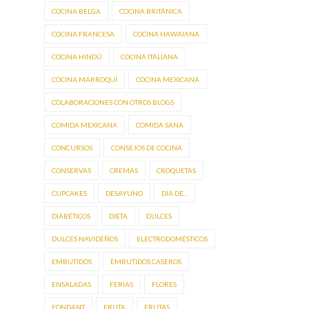
COCINA BELGA
COCINA BRITÁNICA
COCINA FRANCESA
COCINA HAWAIANA
COCINA HINDÚ
COCINA ITALIANA
COCINA MARROQUÍ
COCINA MEXICANA
COLABORACIONES CON OTROS BLOGS
COMIDA MEXICANA
COMIDA SANA
CONCURSOS
CONSEJOS DE COCINA
CONSERVAS
CREMAS
CROQUETAS
CUPCAKES
DESAYUNO
DÍA DE...
DIABÉTICOS
DIETA
DULCES
DULCES NAVIDEÑOS
ELECTRODOMÉSTICOS
EMBUTIDOS
EMBUTIDOS CASEROS
ENSALADAS
FERIAS
FLORES
FONDANT
FRUTA
FRUTAS