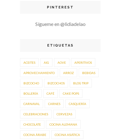
PINTEREST
Sígueme en @lidiadelao
ETIQUETAS
ACEITES
AIG
AOVE
APERITIVOS
APROVECHAMIENTO
ARROZ
BEBIDAS
BIZCOCHO
BIZCOCHOS
BLOG TRIP
BOLLERÍA
CAFÉ
CAKE POPS
CARNAVAL
CARNES
CASQUERÍA
CELEBRACIONES
CERVEZAS
CHOCOLATE
COCINA ALEMANA
COCINA ÁRABE
COCINA ASIÁTICA