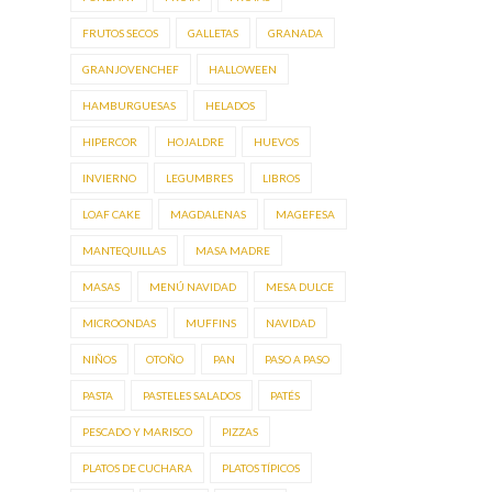
FRUTOS SECOS
GALLETAS
GRANADA
GRANJOVENCHEF
HALLOWEEN
HAMBURGUESAS
HELADOS
HIPERCOR
HOJALDRE
HUEVOS
INVIERNO
LEGUMBRES
LIBROS
LOAF CAKE
MAGDALENAS
MAGEFESA
MANTEQUILLAS
MASA MADRE
MASAS
MENÚ NAVIDAD
MESA DULCE
MICROONDAS
MUFFINS
NAVIDAD
NIÑOS
OTOÑO
PAN
PASO A PASO
PASTA
PASTELES SALADOS
PATÉS
PESCADO Y MARISCO
PIZZAS
PLATOS DE CUCHARA
PLATOS TÍPICOS