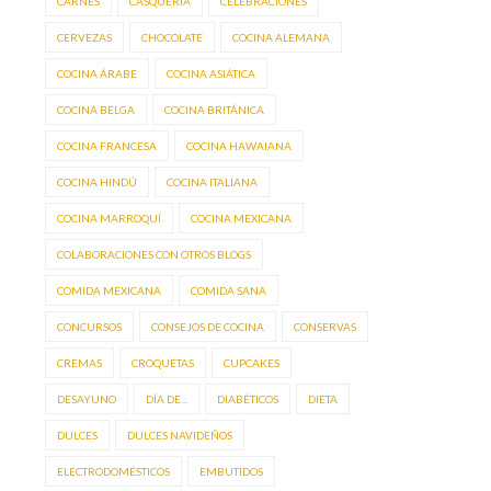
CARNES
CASQUERÍA
CELEBRACIONES
CERVEZAS
CHOCOLATE
COCINA ALEMANA
COCINA ÁRABE
COCINA ASIÁTICA
COCINA BELGA
COCINA BRITÁNICA
COCINA FRANCESA
COCINA HAWAIANA
COCINA HINDÚ
COCINA ITALIANA
COCINA MARROQUÍ
COCINA MEXICANA
COLABORACIONES CON OTROS BLOGS
COMIDA MEXICANA
COMIDA SANA
CONCURSOS
CONSEJOS DE COCINA
CONSERVAS
CREMAS
CROQUETAS
CUPCAKES
DESAYUNO
DÍA DE...
DIABÉTICOS
DIETA
DULCES
DULCES NAVIDEÑOS
ELECTRODOMÉSTICOS
EMBUTIDOS