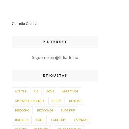
Claudia & Julia
PINTEREST
Sígueme en @lidiadelao
ETIQUETAS
ACEITES
AIG
AOVE
APERITIVOS
APROVECHAMIENTO
ARROZ
BEBIDAS
BIZCOCHO
BIZCOCHOS
BLOG TRIP
BOLLERÍA
CAFÉ
CAKE POPS
CARNAVAL