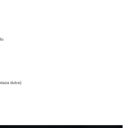
do
staza dulce)