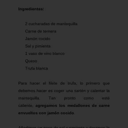
Ingredientes:
2
cucharadas
de mantequilla
Carne de ternera
Jamón cocido
Sal y pimienta
1 vaso de vino blanco
Queso
Trufa blanca
Para hacer el filete de trufa, lo primero que
debemos hacer es coger una sartén y calentar la
mantequilla. Tan pronto como esté
caliente,
agregamos los medallones de carne
envueltos con jamón cocido
.
Añadimos un poco de sal y pimienta y doramos la