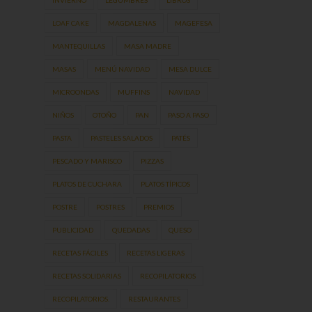
LOAF CAKE
MAGDALENAS
MAGEFESA
MANTEQUILLAS
MASA MADRE
MASAS
MENÚ NAVIDAD
MESA DULCE
MICROONDAS
MUFFINS
NAVIDAD
NIÑOS
OTOÑO
PAN
PASO A PASO
PASTA
PASTELES SALADOS
PATÉS
PESCADO Y MARISCO
PIZZAS
PLATOS DE CUCHARA
PLATOS TÍPICOS
POSTRE
POSTRES
PREMIOS
PUBLICIDAD
QUEDADAS
QUESO
RECETAS FÁCILES
RECETAS LIGERAS
RECETAS SOLIDARIAS
RECOPILATORIOS
RECOPILATORIOS.
RESTAURANTES