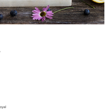
e
oyal