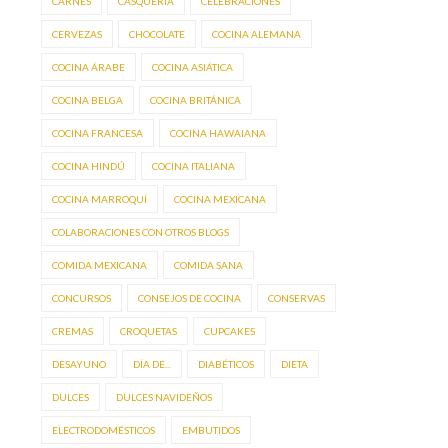
CARNES
CASQUERÍA
CELEBRACIONES
CERVEZAS
CHOCOLATE
COCINA ALEMANA
COCINA ÁRABE
COCINA ASIÁTICA
COCINA BELGA
COCINA BRITÁNICA
COCINA FRANCESA
COCINA HAWAIANA
COCINA HINDÚ
COCINA ITALIANA
COCINA MARROQUÍ
COCINA MEXICANA
COLABORACIONES CON OTROS BLOGS
COMIDA MEXICANA
COMIDA SANA
CONCURSOS
CONSEJOS DE COCINA
CONSERVAS
CREMAS
CROQUETAS
CUPCAKES
DESAYUNO
DÍA DE...
DIABÉTICOS
DIETA
DULCES
DULCES NAVIDEÑOS
ELECTRODOMÉSTICOS
EMBUTIDOS