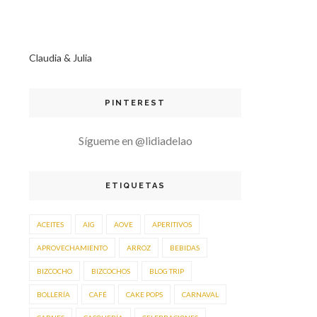
Claudia & Julia
PINTEREST
Sígueme en @lidiadelao
ETIQUETAS
ACEITES
AIG
AOVE
APERITIVOS
APROVECHAMIENTO
ARROZ
BEBIDAS
BIZCOCHO
BIZCOCHOS
BLOG TRIP
BOLLERÍA
CAFÉ
CAKE POPS
CARNAVAL