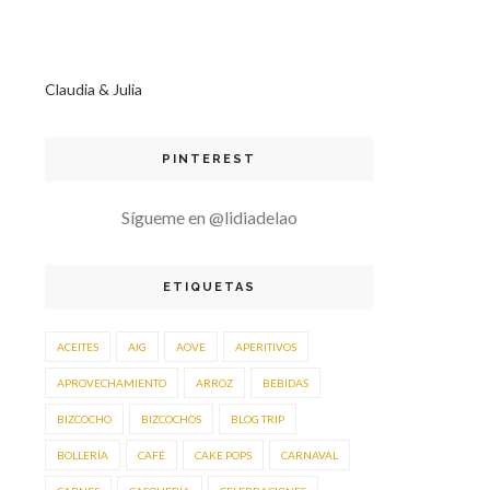
Claudia & Julia
PINTEREST
Sígueme en @lidiadelao
ETIQUETAS
ACEITES
AIG
AOVE
APERITIVOS
APROVECHAMIENTO
ARROZ
BEBIDAS
BIZCOCHO
BIZCOCHOS
BLOG TRIP
BOLLERÍA
CAFÉ
CAKE POPS
CARNAVAL