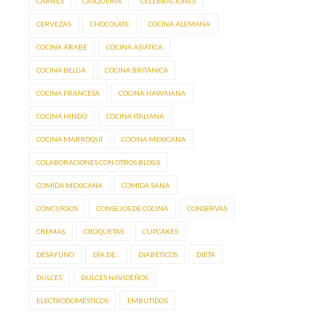
CARNES
CASQUERÍA
CELEBRACIONES
CERVEZAS
CHOCOLATE
COCINA ALEMANA
COCINA ÁRABE
COCINA ASIÁTICA
COCINA BELGA
COCINA BRITÁNICA
COCINA FRANCESA
COCINA HAWAIANA
COCINA HINDÚ
COCINA ITALIANA
COCINA MARROQUÍ
COCINA MEXICANA
COLABORACIONES CON OTROS BLOGS
COMIDA MEXICANA
COMIDA SANA
CONCURSOS
CONSEJOS DE COCINA
CONSERVAS
CREMAS
CROQUETAS
CUPCAKES
DESAYUNO
DÍA DE...
DIABÉTICOS
DIETA
DULCES
DULCES NAVIDEÑOS
ELECTRODOMÉSTICOS
EMBUTIDOS