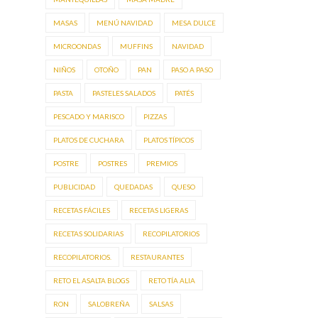
MASAS
MENÚ NAVIDAD
MESA DULCE
MICROONDAS
MUFFINS
NAVIDAD
NIÑOS
OTOÑO
PAN
PASO A PASO
PASTA
PASTELES SALADOS
PATÉS
PESCADO Y MARISCO
PIZZAS
PLATOS DE CUCHARA
PLATOS TÍPICOS
POSTRE
POSTRES
PREMIOS
PUBLICIDAD
QUEDADAS
QUESO
RECETAS FÁCILES
RECETAS LIGERAS
RECETAS SOLIDARIAS
RECOPILATORIOS
RECOPILATORIOS.
RESTAURANTES
RETO EL ASALTA BLOGS
RETO TÍA ALIA
RON
SALOBREÑA
SALSAS