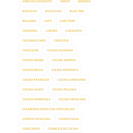
APROVECHAMIENTO
ARROZ
BEBIDAS
BIZCOCHO
BIZCOCHOS
BLOG TRIP
BOLLERÍA
CAFÉ
CAKE POPS
CARNAVAL
CARNES
CASQUERÍA
CELEBRACIONES
CERVEZAS
CHOCOLATE
COCINA ALEMANA
COCINA ÁRABE
COCINA ASIÁTICA
COCINA BELGA
COCINA BRITÁNICA
COCINA FRANCESA
COCINA HAWAIANA
COCINA HINDÚ
COCINA ITALIANA
COCINA MARROQUÍ
COCINA MEXICANA
COLABORACIONES CON OTROS BLOGS
COMIDA MEXICANA
COMIDA SANA
CONCURSOS
CONSEJOS DE COCINA