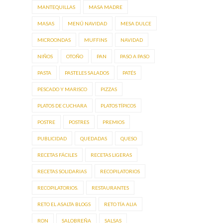
MANTEQUILLAS
MASA MADRE
MASAS
MENÚ NAVIDAD
MESA DULCE
MICROONDAS
MUFFINS
NAVIDAD
NIÑOS
OTOÑO
PAN
PASO A PASO
PASTA
PASTELES SALADOS
PATÉS
PESCADO Y MARISCO
PIZZAS
PLATOS DE CUCHARA
PLATOS TÍPICOS
POSTRE
POSTRES
PREMIOS
PUBLICIDAD
QUEDADAS
QUESO
RECETAS FÁCILES
RECETAS LIGERAS
RECETAS SOLIDARIAS
RECOPILATORIOS
RECOPILATORIOS.
RESTAURANTES
RETO EL ASALTA BLOGS
RETO TÍA ALIA
RON
SALOBREÑA
SALSAS