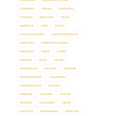
CONCURSOS
CONSEJOS DE COCINA
CONSERVAS
CREMAS
CROQUETAS
CUPCAKES
DESAYUNO
DÍA DE...
DIABÉTICOS
DIETA
DULCES
DULCES NAVIDEÑOS
ELECTRODOMÉSTICOS
EMBUTIDOS
EMBUTIDOS CASEROS
ENSALADAS
FERIAS
FLORES
FONDANT
FRUTA
FRUTAS
FRUTOS SECOS
GALLETAS
GRANADA
GRANJOVENCHEF
HALLOWEEN
HAMBURGUESAS
HELADOS
HIPERCOR
HOJALDRE
HUEVOS
INVIERNO
LEGUMBRES
LIBROS
LOAF CAKE
MAGDALENAS
MAGEFESA