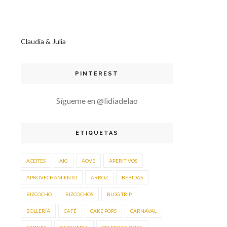
Claudia & Julia
PINTEREST
Sígueme en @lidiadelao
ETIQUETAS
ACEITES
AIG
AOVE
APERITIVOS
APROVECHAMIENTO
ARROZ
BEBIDAS
BIZCOCHO
BIZCOCHOS
BLOG TRIP
BOLLERÍA
CAFÉ
CAKE POPS
CARNAVAL