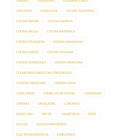
CARNES
CASQUERÍA
CELEBRACIONES
CERVEZAS
CHOCOLATE
COCINA ALEMANA
COCINA ÁRABE
COCINA ASIÁTICA
COCINA BELGA
COCINA BRITÁNICA
COCINA FRANCESA
COCINA HAWAIANA
COCINA HINDÚ
COCINA ITALIANA
COCINA MARROQUÍ
COCINA MEXICANA
COLABORACIONES CON OTROS BLOGS
COMIDA MEXICANA
COMIDA SANA
CONCURSOS
CONSEJOS DE COCINA
CONSERVAS
CREMAS
CROQUETAS
CUPCAKES
DESAYUNO
DÍA DE...
DIABÉTICOS
DIETA
DULCES
DULCES NAVIDEÑOS
ELECTRODOMÉSTICOS
EMBUTIDOS