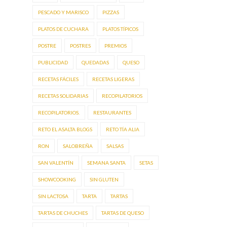
PESCADO Y MARISCO
PIZZAS
PLATOS DE CUCHARA
PLATOS TÍPICOS
POSTRE
POSTRES
PREMIOS
PUBLICIDAD
QUEDADAS
QUESO
RECETAS FÁCILES
RECETAS LIGERAS
RECETAS SOLIDARIAS
RECOPILATORIOS
RECOPILATORIOS.
RESTAURANTES
RETO EL ASALTA BLOGS
RETO TÍA ALIA
RON
SALOBREÑA
SALSAS
SAN VALENTÍN
SEMANA SANTA
SETAS
SHOWCOOKING
SIN GLUTEN
SIN LACTOSA
TARTA
TARTAS
TARTAS DE CHUCHES
TARTAS DE QUESO