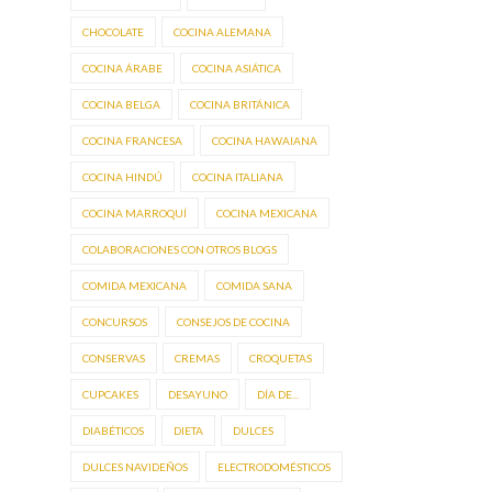
CHOCOLATE
COCINA ALEMANA
COCINA ÁRABE
COCINA ASIÁTICA
COCINA BELGA
COCINA BRITÁNICA
COCINA FRANCESA
COCINA HAWAIANA
COCINA HINDÚ
COCINA ITALIANA
COCINA MARROQUÍ
COCINA MEXICANA
COLABORACIONES CON OTROS BLOGS
COMIDA MEXICANA
COMIDA SANA
CONCURSOS
CONSEJOS DE COCINA
CONSERVAS
CREMAS
CROQUETAS
CUPCAKES
DESAYUNO
DÍA DE...
DIABÉTICOS
DIETA
DULCES
DULCES NAVIDEÑOS
ELECTRODOMÉSTICOS