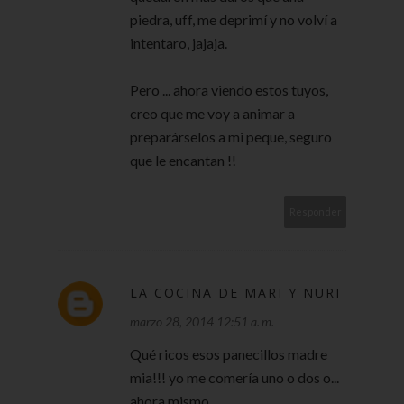
piedra, uff, me deprimí y no volví a
intentaro, jajaja.
Pero ... ahora viendo estos tuyos,
creo que me voy a animar a
preparárselos a mi peque, seguro
que le encantan !!
Responder
LA COCINA DE MARI Y NURI
marzo 28, 2014 12:51 a. m.
Qué ricos esos panecillos madre
mia!!! yo me comería uno o dos o...
ahora mismo.