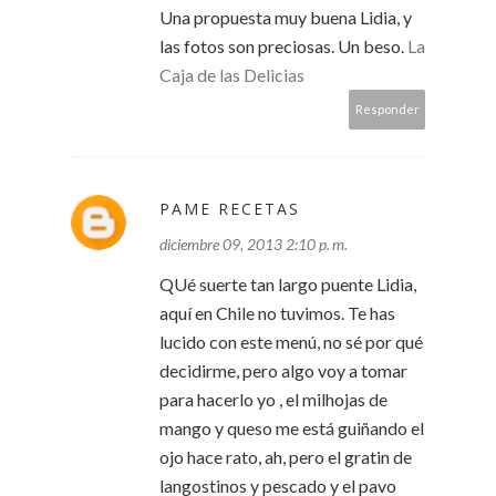
Una propuesta muy buena Lidia, y
las fotos son preciosas. Un beso.
La
Caja de las Delicias
Responder
PAME RECETAS
diciembre 09, 2013 2:10 p. m.
QUé suerte tan largo puente Lidia,
aquí en Chile no tuvimos. Te has
Powered by
Jasper Roberts Consulting
-
Widget
lucido con este menú, no sé por qué
decidirme, pero algo voy a tomar
para hacerlo yo , el milhojas de
mango y queso me está guiñando el
ojo hace rato, ah, pero el gratin de
langostinos y pescado y el pavo