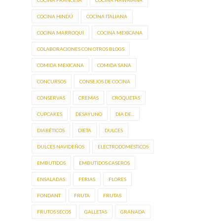
COCINA HINDÚ
COCINA ITALIANA
COCINA MARROQUÍ
COCINA MEXICANA
COLABORACIONES CON OTROS BLOGS
COMIDA MEXICANA
COMIDA SANA
CONCURSOS
CONSEJOS DE COCINA
CONSERVAS
CREMAS
CROQUETAS
CUPCAKES
DESAYUNO
DÍA DE...
DIABÉTICOS
DIETA
DULCES
DULCES NAVIDEÑOS
ELECTRODOMÉSTICOS
EMBUTIDOS
EMBUTIDOS CASEROS
ENSALADAS
FERIAS
FLORES
FONDANT
FRUTA
FRUTAS
FRUTOS SECOS
GALLETAS
GRANADA