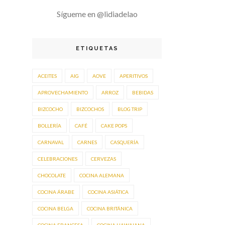
Sígueme en @lidiadelao
ETIQUETAS
ACEITES
AIG
AOVE
APERITIVOS
APROVECHAMIENTO
ARROZ
BEBIDAS
BIZCOCHO
BIZCOCHOS
BLOG TRIP
BOLLERÍA
CAFÉ
CAKE POPS
CARNAVAL
CARNES
CASQUERÍA
CELEBRACIONES
CERVEZAS
CHOCOLATE
COCINA ALEMANA
COCINA ÁRABE
COCINA ASIÁTICA
COCINA BELGA
COCINA BRITÁNICA
COCINA FRANCESA
COCINA HAWAIANA