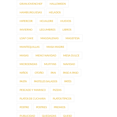
GRANJOVENCHEF
HALLOWEEN
HAMBURGUESAS
HELADOS
HIPERCOR
HOJALDRE
HUEVOS
INVIERNO
LEGUMBRES
LIBROS
LOAF CAKE
MAGDALENAS
MAGEFESA
MANTEQUILLAS
MASA MADRE
MASAS
MENÚ NAVIDAD
MESA DULCE
MICROONDAS
MUFFINS
NAVIDAD
NIÑOS
OTOÑO
PAN
PASO A PASO
PASTA
PASTELES SALADOS
PATÉS
PESCADO Y MARISCO
PIZZAS
PLATOS DE CUCHARA
PLATOS TÍPICOS
POSTRE
POSTRES
PREMIOS
PUBLICIDAD
QUEDADAS
QUESO