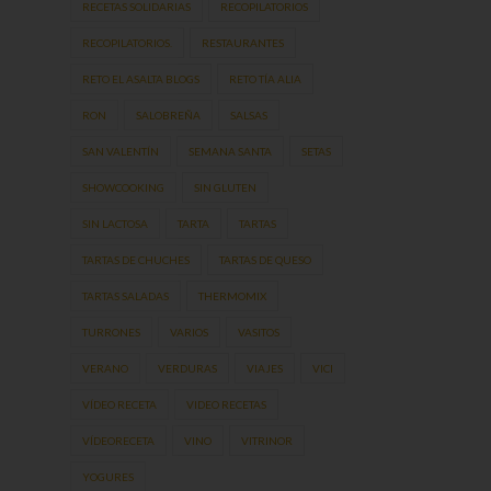
RECETAS SOLIDARIAS
RECOPILATORIOS
RECOPILATORIOS.
RESTAURANTES
RETO EL ASALTA BLOGS
RETO TÍA ALIA
RON
SALOBREÑA
SALSAS
SAN VALENTÍN
SEMANA SANTA
SETAS
SHOWCOOKING
SIN GLUTEN
SIN LACTOSA
TARTA
TARTAS
TARTAS DE CHUCHES
TARTAS DE QUESO
TARTAS SALADAS
THERMOMIX
TURRONES
VARIOS
VASITOS
VERANO
VERDURAS
VIAJES
VICI
VÍDEO RECETA
VIDEO RECETAS
VÍDEORECETA
VINO
VITRINOR
YOGURES