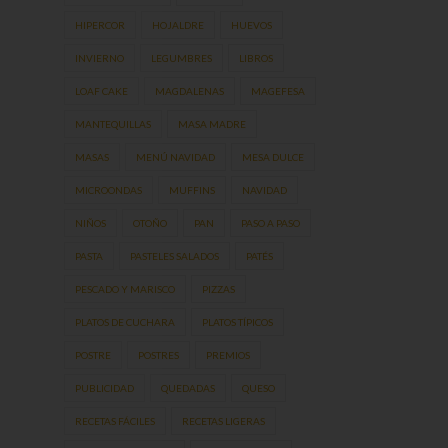
HIPERCOR
HOJALDRE
HUEVOS
INVIERNO
LEGUMBRES
LIBROS
LOAF CAKE
MAGDALENAS
MAGEFESA
MANTEQUILLAS
MASA MADRE
MASAS
MENÚ NAVIDAD
MESA DULCE
MICROONDAS
MUFFINS
NAVIDAD
NIÑOS
OTOÑO
PAN
PASO A PASO
PASTA
PASTELES SALADOS
PATÉS
PESCADO Y MARISCO
PIZZAS
PLATOS DE CUCHARA
PLATOS TÍPICOS
POSTRE
POSTRES
PREMIOS
PUBLICIDAD
QUEDADAS
QUESO
RECETAS FÁCILES
RECETAS LIGERAS