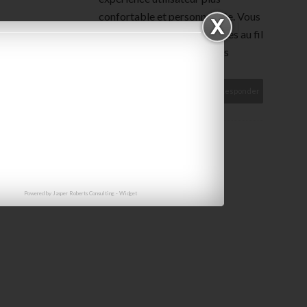
confortable et personnalisée. Vous
pouvez ajuster les paramètres au fil
du temps en fonction de vos
besoins et préférences.
Responder
Powered by
Jasper Roberts Consulting
-
Widget