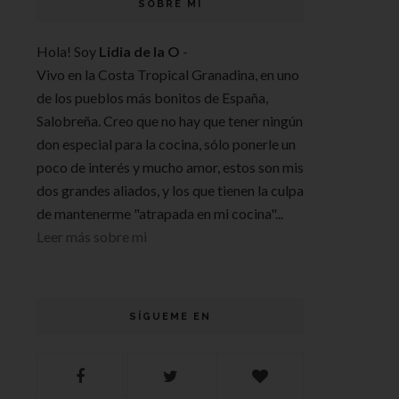
SOBRE MI
Hola! Soy
Lidia de la O
-
Vivo en la Costa Tropical Granadina, en uno
de los pueblos más bonitos de España,
Salobreña. Creo que no hay que tener ningún
don especial para la cocina, sólo ponerle un
poco de interés y mucho amor, estos son mis
dos grandes aliados, y los que tienen la culpa
de mantenerme "atrapada en mi cocina"...
Leer más sobre mi
SÍGUEME EN