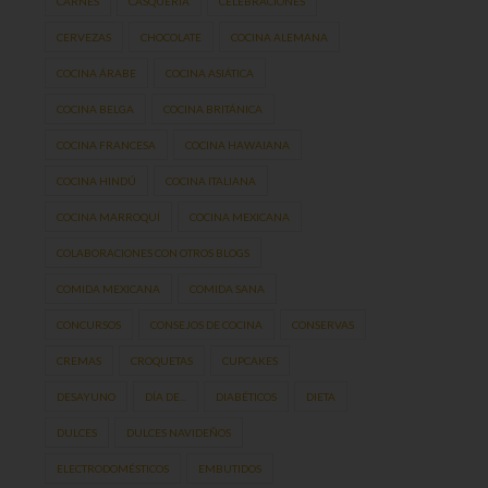
CARNES
CASQUERÍA
CELEBRACIONES
CERVEZAS
CHOCOLATE
COCINA ALEMANA
COCINA ÁRABE
COCINA ASIÁTICA
COCINA BELGA
COCINA BRITÁNICA
COCINA FRANCESA
COCINA HAWAIANA
COCINA HINDÚ
COCINA ITALIANA
COCINA MARROQUÍ
COCINA MEXICANA
COLABORACIONES CON OTROS BLOGS
COMIDA MEXICANA
COMIDA SANA
CONCURSOS
CONSEJOS DE COCINA
CONSERVAS
CREMAS
CROQUETAS
CUPCAKES
DESAYUNO
DÍA DE...
DIABÉTICOS
DIETA
DULCES
DULCES NAVIDEÑOS
ELECTRODOMÉSTICOS
EMBUTIDOS