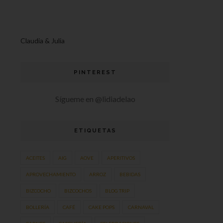
Claudia & Julia
PINTEREST
Sígueme en @lidiadelao
ETIQUETAS
ACEITES
AIG
AOVE
APERITIVOS
APROVECHAMIENTO
ARROZ
BEBIDAS
BIZCOCHO
BIZCOCHOS
BLOG TRIP
BOLLERÍA
CAFÉ
CAKE POPS
CARNAVAL