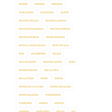
POSTRE
POSTRES
PREMIOS
PUBLICIDAD
QUEDADAS
QUESO
RECETAS FÁCILES
RECETAS LIGERAS
RECETAS SOLIDARIAS
RECOPILATORIOS
RECOPILATORIOS.
RESTAURANTES
RETO EL ASALTA BLOGS
RETO TÍA ALIA
RON
SALOBREÑA
SALSAS
SAN VALENTÍN
SEMANA SANTA
SETAS
SHOWCOOKING
SIN GLUTEN
SIN LACTOSA
TARTA
TARTAS
TARTAS DE CHUCHES
TARTAS DE QUESO
TARTAS SALADAS
THERMOMIX
TURRONES
VARIOS
VASITOS
VERANO
VERDURAS
VIAJES
VICI