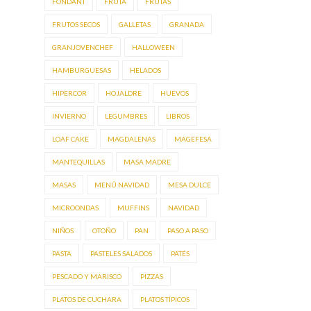
FONDANT
FRUTA
FRUTAS
FRUTOS SECOS
GALLETAS
GRANADA
GRANJOVENCHEF
HALLOWEEN
HAMBURGUESAS
HELADOS
HIPERCOR
HOJALDRE
HUEVOS
INVIERNO
LEGUMBRES
LIBROS
LOAF CAKE
MAGDALENAS
MAGEFESA
MANTEQUILLAS
MASA MADRE
MASAS
MENÚ NAVIDAD
MESA DULCE
MICROONDAS
MUFFINS
NAVIDAD
NIÑOS
OTOÑO
PAN
PASO A PASO
PASTA
PASTELES SALADOS
PATÉS
PESCADO Y MARISCO
PIZZAS
PLATOS DE CUCHARA
PLATOS TÍPICOS