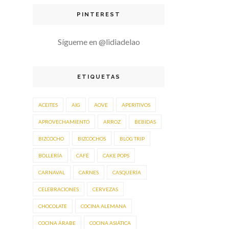
PINTEREST
Sígueme en @lidiadelao
ETIQUETAS
ACEITES
AIG
AOVE
APERITIVOS
APROVECHAMIENTO
ARROZ
BEBIDAS
BIZCOCHO
BIZCOCHOS
BLOG TRIP
BOLLERÍA
CAFÉ
CAKE POPS
CARNAVAL
CARNES
CASQUERÍA
CELEBRACIONES
CERVEZAS
CHOCOLATE
COCINA ALEMANA
COCINA ÁRABE
COCINA ASIÁTICA