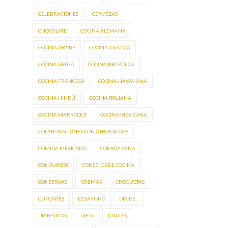
CELEBRACIONES
CERVEZAS
CHOCOLATE
COCINA ALEMANA
COCINA ÁRABE
COCINA ASIÁTICA
COCINA BELGA
COCINA BRITÁNICA
COCINA FRANCESA
COCINA HAWAIANA
COCINA HINDÚ
COCINA ITALIANA
COCINA MARROQUÍ
COCINA MEXICANA
COLABORACIONES CON OTROS BLOGS
COMIDA MEXICANA
COMIDA SANA
CONCURSOS
CONSEJOS DE COCINA
CONSERVAS
CREMAS
CROQUETAS
CUPCAKES
DESAYUNO
DÍA DE...
DIABÉTICOS
DIETA
DULCES