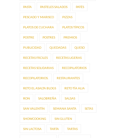
PASTA
PASTELES SALADOS
PATÉS
PESCADO Y MARISCO
PIZZAS
PLATOS DE CUCHARA
PLATOS TÍPICOS
POSTRE
POSTRES
PREMIOS
PUBLICIDAD
QUEDADAS
QUESO
RECETAS FÁCILES
RECETAS LIGERAS
RECETAS SOLIDARIAS
RECOPILATORIOS
RECOPILATORIOS.
RESTAURANTES
RETO EL ASALTA BLOGS
RETO TÍA ALIA
RON
SALOBREÑA
SALSAS
SAN VALENTÍN
SEMANA SANTA
SETAS
SHOWCOOKING
SIN GLUTEN
SIN LACTOSA
TARTA
TARTAS