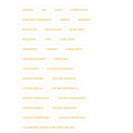
ACEITES
AIG
AOVE
APERITIVOS
APROVECHAMIENTO
ARROZ
BEBIDAS
BIZCOCHO
BIZCOCHOS
BLOG TRIP
BOLLERÍA
CAFÉ
CAKE POPS
CARNAVAL
CARNES
CASQUERÍA
CELEBRACIONES
CERVEZAS
CHOCOLATE
COCINA ALEMANA
COCINA ÁRABE
COCINA ASIÁTICA
COCINA BELGA
COCINA BRITÁNICA
COCINA FRANCESA
COCINA HAWAIANA
COCINA HINDÚ
COCINA ITALIANA
COCINA MARROQUÍ
COCINA MEXICANA
COLABORACIONES CON OTROS BLOGS