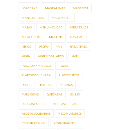
LOAF CAKE
MAGDALENAS
MAGEFESA
MANTEQUILLAS
MASA MADRE
MASAS
MENÚ NAVIDAD
MESA DULCE
MICROONDAS
MUFFINS
NAVIDAD
NIÑOS
OTOÑO
PAN
PASO A PASO
PASTA
PASTELES SALADOS
PATÉS
PESCADO Y MARISCO
PIZZAS
PLATOS DE CUCHARA
PLATOS TÍPICOS
POSTRE
POSTRES
PREMIOS
PUBLICIDAD
QUEDADAS
QUESO
RECETAS FÁCILES
RECETAS LIGERAS
RECETAS SOLIDARIAS
RECOPILATORIOS
RECOPILATORIOS.
RESTAURANTES