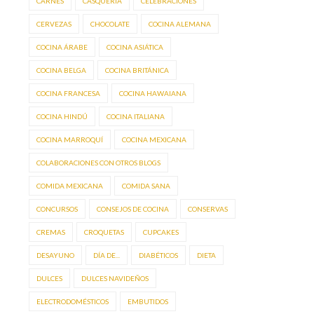
CARNES
CASQUERÍA
CELEBRACIONES
CERVEZAS
CHOCOLATE
COCINA ALEMANA
COCINA ÁRABE
COCINA ASIÁTICA
COCINA BELGA
COCINA BRITÁNICA
COCINA FRANCESA
COCINA HAWAIANA
COCINA HINDÚ
COCINA ITALIANA
COCINA MARROQUÍ
COCINA MEXICANA
COLABORACIONES CON OTROS BLOGS
COMIDA MEXICANA
COMIDA SANA
CONCURSOS
CONSEJOS DE COCINA
CONSERVAS
CREMAS
CROQUETAS
CUPCAKES
DESAYUNO
DÍA DE...
DIABÉTICOS
DIETA
DULCES
DULCES NAVIDEÑOS
ELECTRODOMÉSTICOS
EMBUTIDOS