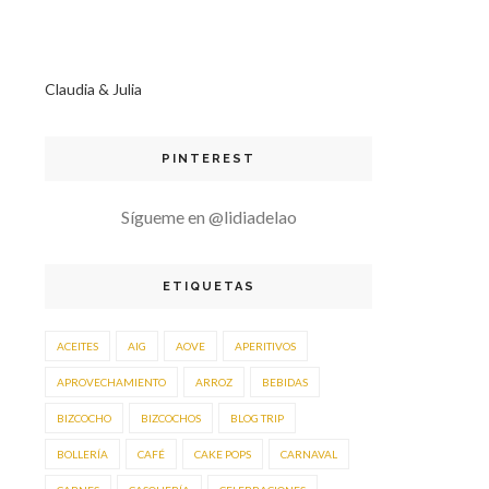
Claudia & Julia
PINTEREST
Sígueme en @lidiadelao
ETIQUETAS
ACEITES
AIG
AOVE
APERITIVOS
APROVECHAMIENTO
ARROZ
BEBIDAS
BIZCOCHO
BIZCOCHOS
BLOG TRIP
BOLLERÍA
CAFÉ
CAKE POPS
CARNAVAL