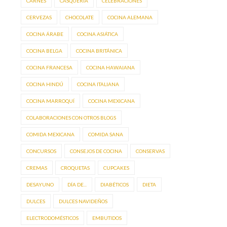
CARNES
CASQUERÍA
CELEBRACIONES
CERVEZAS
CHOCOLATE
COCINA ALEMANA
COCINA ÁRABE
COCINA ASIÁTICA
COCINA BELGA
COCINA BRITÁNICA
COCINA FRANCESA
COCINA HAWAIANA
COCINA HINDÚ
COCINA ITALIANA
COCINA MARROQUÍ
COCINA MEXICANA
COLABORACIONES CON OTROS BLOGS
COMIDA MEXICANA
COMIDA SANA
CONCURSOS
CONSEJOS DE COCINA
CONSERVAS
CREMAS
CROQUETAS
CUPCAKES
DESAYUNO
DÍA DE...
DIABÉTICOS
DIETA
DULCES
DULCES NAVIDEÑOS
ELECTRODOMÉSTICOS
EMBUTIDOS