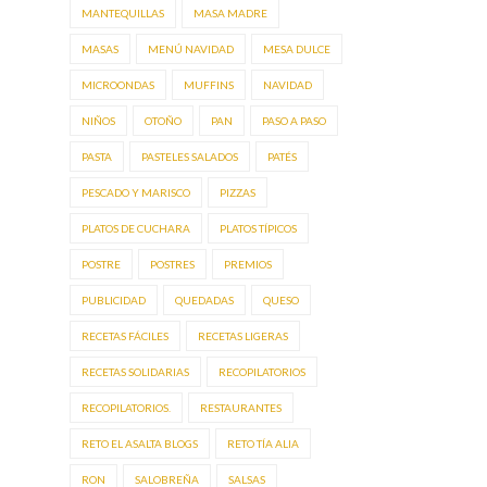
MANTEQUILLAS
MASA MADRE
MASAS
MENÚ NAVIDAD
MESA DULCE
MICROONDAS
MUFFINS
NAVIDAD
NIÑOS
OTOÑO
PAN
PASO A PASO
PASTA
PASTELES SALADOS
PATÉS
PESCADO Y MARISCO
PIZZAS
PLATOS DE CUCHARA
PLATOS TÍPICOS
POSTRE
POSTRES
PREMIOS
PUBLICIDAD
QUEDADAS
QUESO
RECETAS FÁCILES
RECETAS LIGERAS
RECETAS SOLIDARIAS
RECOPILATORIOS
RECOPILATORIOS.
RESTAURANTES
RETO EL ASALTA BLOGS
RETO TÍA ALIA
RON
SALOBREÑA
SALSAS