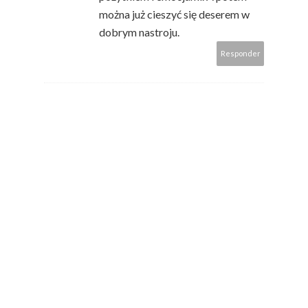
można już cieszyć się deserem w
dobrym nastroju.
Responder