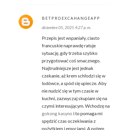
BETPROEXCAHANGEAPP
diciembre 05, 2025 4:27 p. m.
Przepis jest wspaniały, ciasto
francuskie naprawdę ratuje
sytuację, gdy trzeba szybko
przygotować coś smacznego.
Najtrudniejsze jest jednak
czekanie, aż krem schłodzi się w
lodówce, a spód się upiecze. Aby
nie nudzić się w tym czasie w
kuchni, zazwyczaj skupiam się na
czymś interesującym. Wchodzę na
gokong kasyno
i to pomaga mi
spędzić czas oczekiwania z
pożytkiem i emocjami. A potem