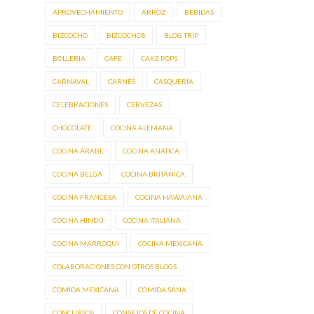
APROVECHAMIENTO
ARROZ
BEBIDAS
BIZCOCHO
BIZCOCHOS
BLOG TRIP
BOLLERÍA
CAFÉ
CAKE POPS
CARNAVAL
CARNES
CASQUERÍA
CELEBRACIONES
CERVEZAS
CHOCOLATE
COCINA ALEMANA
COCINA ÁRABE
COCINA ASIÁTICA
COCINA BELGA
COCINA BRITÁNICA
COCINA FRANCESA
COCINA HAWAIANA
COCINA HINDÚ
COCINA ITALIANA
COCINA MARROQUÍ
COCINA MEXICANA
COLABORACIONES CON OTROS BLOGS
COMIDA MEXICANA
COMIDA SANA
CONCURSOS
CONSEJOS DE COCINA