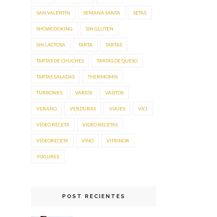
SAN VALENTÍN
SEMANA SANTA
SETAS
SHOWCOOKING
SIN GLUTEN
SIN LACTOSA
TARTA
TARTAS
TARTAS DE CHUCHES
TARTAS DE QUESO
TARTAS SALADAS
THERMOMIX
TURRONES
VARIOS
VASITOS
VERANO
VERDURAS
VIAJES
VICI
VÍDEO RECETA
VIDEO RECETAS
VÍDEORECETA
VINO
VITRINOR
YOGURES
POST RECIENTES