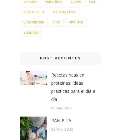
VERANO
VERDURAS
VIAJES
VICI
VÍDEO RECETA
VIDEO RECETAS
VÍDEORECETA
VINO
VITRINOR
YOGURES
POST RECIENTES
Recetas ricas en
proteínas: ídeas
prácticas para el día a
día
06 Apr 2026
PAN PITA
09 Mar 2026