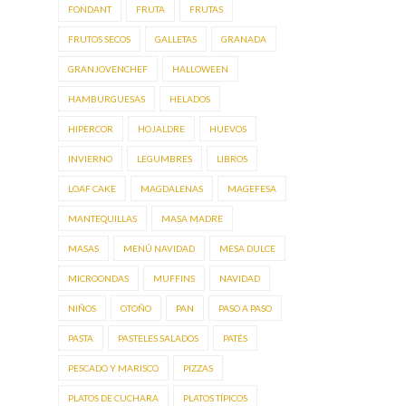
FONDANT
FRUTA
FRUTAS
FRUTOS SECOS
GALLETAS
GRANADA
GRANJOVENCHEF
HALLOWEEN
HAMBURGUESAS
HELADOS
HIPERCOR
HOJALDRE
HUEVOS
INVIERNO
LEGUMBRES
LIBROS
LOAF CAKE
MAGDALENAS
MAGEFESA
MANTEQUILLAS
MASA MADRE
MASAS
MENÚ NAVIDAD
MESA DULCE
MICROONDAS
MUFFINS
NAVIDAD
NIÑOS
OTOÑO
PAN
PASO A PASO
PASTA
PASTELES SALADOS
PATÉS
PESCADO Y MARISCO
PIZZAS
PLATOS DE CUCHARA
PLATOS TÍPICOS