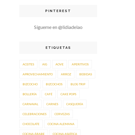
PINTEREST
Sígueme en @lidiadelao
ETIQUETAS
ACEITES
AIG
AOVE
APERITIVOS
APROVECHAMIENTO
ARROZ
BEBIDAS
BIZCOCHO
BIZCOCHOS
BLOG TRIP
BOLLERÍA
CAFÉ
CAKE POPS
CARNAVAL
CARNES
CASQUERÍA
CELEBRACIONES
CERVEZAS
CHOCOLATE
COCINA ALEMANA
COCINA ÁRABE
COCINA ASIÁTICA