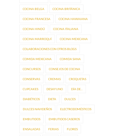
COCINA BELGA
COCINA BRITÁNICA
COCINA FRANCESA
COCINA HAWAIANA
COCINA HINDÚ
COCINA ITALIANA
COCINA MARROQUÍ
COCINA MEXICANA
COLABORACIONES CON OTROS BLOGS
COMIDA MEXICANA
COMIDA SANA
CONCURSOS
CONSEJOS DE COCINA
CONSERVAS
CREMAS
CROQUETAS
CUPCAKES
DESAYUNO
DÍA DE...
DIABÉTICOS
DIETA
DULCES
DULCES NAVIDEÑOS
ELECTRODOMÉSTICOS
EMBUTIDOS
EMBUTIDOS CASEROS
ENSALADAS
FERIAS
FLORES