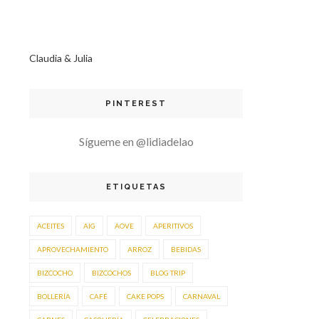
Claudia & Julia
PINTEREST
Sígueme en @lidiadelao
ETIQUETAS
ACEITES
AIG
AOVE
APERITIVOS
APROVECHAMIENTO
ARROZ
BEBIDAS
BIZCOCHO
BIZCOCHOS
BLOG TRIP
BOLLERÍA
CAFÉ
CAKE POPS
CARNAVAL