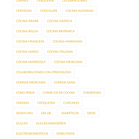
CARNES
CASQUERÍA
CELEBRACIONES
CERVEZAS
CHOCOLATE
COCINA ALEMANA
COCINA ÁRABE
COCINA ASIÁTICA
COCINA BELGA
COCINA BRITÁNICA
COCINA FRANCESA
COCINA HAWAIANA
COCINA HINDÚ
COCINA ITALIANA
COCINA MARROQUÍ
COCINA MEXICANA
COLABORACIONES CON OTROS BLOGS
COMIDA MEXICANA
COMIDA SANA
CONCURSOS
CONSEJOS DE COCINA
CONSERVAS
CREMAS
CROQUETAS
CUPCAKES
DESAYUNO
DÍA DE...
DIABÉTICOS
DIETA
DULCES
DULCES NAVIDEÑOS
ELECTRODOMÉSTICOS
EMBUTIDOS