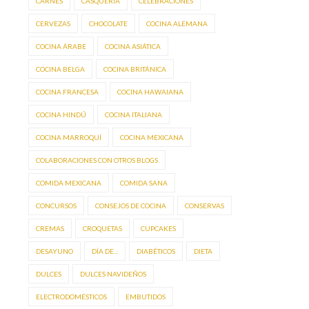
CARNES
CASQUERÍA
CELEBRACIONES
CERVEZAS
CHOCOLATE
COCINA ALEMANA
COCINA ÁRABE
COCINA ASIÁTICA
COCINA BELGA
COCINA BRITÁNICA
COCINA FRANCESA
COCINA HAWAIANA
COCINA HINDÚ
COCINA ITALIANA
COCINA MARROQUÍ
COCINA MEXICANA
COLABORACIONES CON OTROS BLOGS
COMIDA MEXICANA
COMIDA SANA
CONCURSOS
CONSEJOS DE COCINA
CONSERVAS
CREMAS
CROQUETAS
CUPCAKES
DESAYUNO
DÍA DE...
DIABÉTICOS
DIETA
DULCES
DULCES NAVIDEÑOS
ELECTRODOMÉSTICOS
EMBUTIDOS