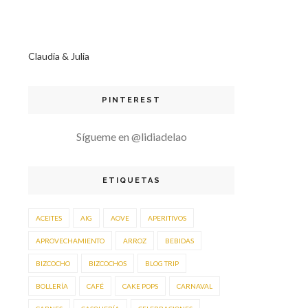
Claudia & Julia
PINTEREST
Sígueme en @lidiadelao
ETIQUETAS
ACEITES
AIG
AOVE
APERITIVOS
APROVECHAMIENTO
ARROZ
BEBIDAS
BIZCOCHO
BIZCOCHOS
BLOG TRIP
BOLLERÍA
CAFÉ
CAKE POPS
CARNAVAL