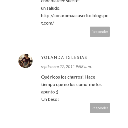
chocolateee.suerte!
un saludo.
http://conaromaacaserito.blogspo
t.com/
Responder
YOLANDA IGLESIAS
septiembre 27, 2011 9:58 a. m.
Qué ricos los churros! Hace
tiempo que no los como, me los
apunto ;)
Un beso!
Responder