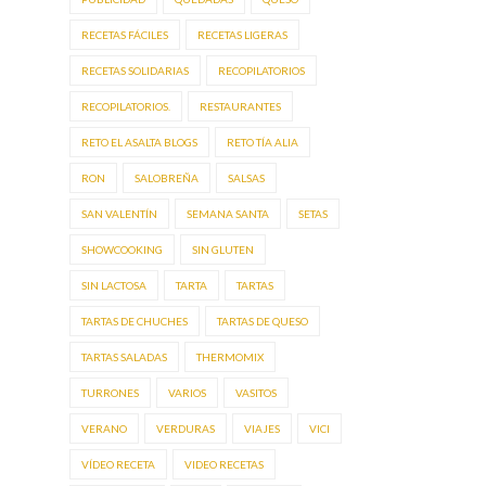
RECETAS FÁCILES
RECETAS LIGERAS
RECETAS SOLIDARIAS
RECOPILATORIOS
RECOPILATORIOS.
RESTAURANTES
RETO EL ASALTA BLOGS
RETO TÍA ALIA
RON
SALOBREÑA
SALSAS
SAN VALENTÍN
SEMANA SANTA
SETAS
SHOWCOOKING
SIN GLUTEN
SIN LACTOSA
TARTA
TARTAS
TARTAS DE CHUCHES
TARTAS DE QUESO
TARTAS SALADAS
THERMOMIX
TURRONES
VARIOS
VASITOS
VERANO
VERDURAS
VIAJES
VICI
VÍDEO RECETA
VIDEO RECETAS