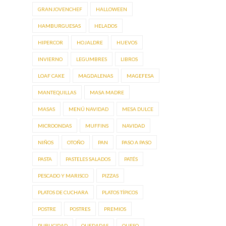
GRANJOVENCHEF
HALLOWEEN
HAMBURGUESAS
HELADOS
HIPERCOR
HOJALDRE
HUEVOS
INVIERNO
LEGUMBRES
LIBROS
LOAF CAKE
MAGDALENAS
MAGEFESA
MANTEQUILLAS
MASA MADRE
MASAS
MENÚ NAVIDAD
MESA DULCE
MICROONDAS
MUFFINS
NAVIDAD
NIÑOS
OTOÑO
PAN
PASO A PASO
PASTA
PASTELES SALADOS
PATÉS
PESCADO Y MARISCO
PIZZAS
PLATOS DE CUCHARA
PLATOS TÍPICOS
POSTRE
POSTRES
PREMIOS
PUBLICIDAD
QUEDADAS
QUESO