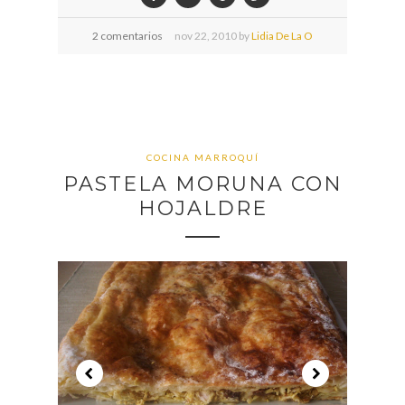
2 comentarios
nov
22,
2010 by
Lidia De La O
COCINA MARROQUÍ
PASTELA MORUNA CON
HOJALDRE