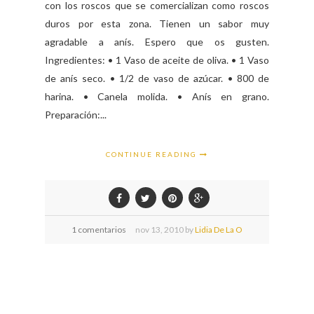
con los roscos que se comercializan como roscos
duros por esta zona. Tienen un sabor muy
agradable a anís. Espero que os gusten.
Ingredientes: • 1 Vaso de aceite de oliva. • 1 Vaso
de anís seco. • 1/2 de vaso de azúcar. • 800 de
harina. • Canela molida. • Anís en grano.
Preparación:...
CONTINUE READING
1 comentarios
nov
13,
2010 by
Lidia De La O