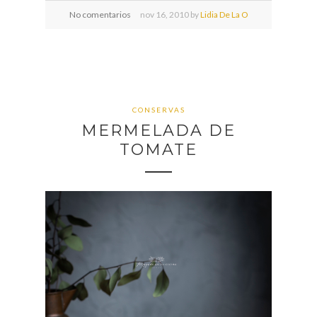
No comentarios
nov
16,
2010 by
Lidia De La O
CONSERVAS
MERMELADA DE
TOMATE