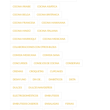
COCINA ÁRABE
COCINA ASIÁTICA
COCINA BELGA
COCINA BRITÁNICA
COCINA FRANCESA
COCINA HAWAIANA
COCINA HINDÚ
COCINA ITALIANA
COCINA MARROQUÍ
COCINA MEXICANA
COLABORACIONES CON OTROS BLOGS
COMIDA MEXICANA
COMIDA SANA
CONCURSOS
CONSEJOS DE COCINA
CONSERVAS
CREMAS
CROQUETAS
CUPCAKES
DESAYUNO
DÍA DE...
DIABÉTICOS
DIETA
DULCES
DULCES NAVIDEÑOS
ELECTRODOMÉSTICOS
EMBUTIDOS
EMBUTIDOS CASEROS
ENSALADAS
FERIAS