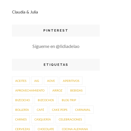
Claudia & Julia
PINTEREST
Sígueme en @lidiadelao
ETIQUETAS
ACEITES
AIG
AOVE
APERITIVOS
APROVECHAMIENTO
ARROZ
BEBIDAS
BIZCOCHO
BIZCOCHOS
BLOG TRIP
BOLLERÍA
CAFÉ
CAKE POPS
CARNAVAL
CARNES
CASQUERÍA
CELEBRACIONES
CERVEZAS
CHOCOLATE
COCINA ALEMANA