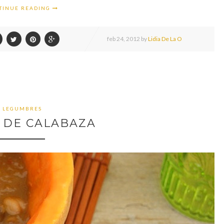
TINUE READING
feb
24,
2012 by
Lidia De La O
LEGUMBRES
 DE CALABAZA