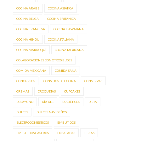
COCINA ÁRABE
COCINA ASIÁTICA
COCINA BELGA
COCINA BRITÁNICA
COCINA FRANCESA
COCINA HAWAIANA
COCINA HINDÚ
COCINA ITALIANA
COCINA MARROQUÍ
COCINA MEXICANA
COLABORACIONES CON OTROS BLOGS
COMIDA MEXICANA
COMIDA SANA
CONCURSOS
CONSEJOS DE COCINA
CONSERVAS
CREMAS
CROQUETAS
CUPCAKES
DESAYUNO
DÍA DE...
DIABÉTICOS
DIETA
DULCES
DULCES NAVIDEÑOS
ELECTRODOMÉSTICOS
EMBUTIDOS
EMBUTIDOS CASEROS
ENSALADAS
FERIAS