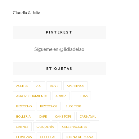
Claudia & Julia
PINTEREST
Sígueme en @lidiadelao
ETIQUETAS
ACEITES
AIG
AOVE
APERITIVOS
APROVECHAMIENTO
ARROZ
BEBIDAS
BIZCOCHO
BIZCOCHOS
BLOG TRIP
BOLLERÍA
CAFÉ
CAKE POPS
CARNAVAL
CARNES
CASQUERÍA
CELEBRACIONES
CERVEZAS
CHOCOLATE
COCINA ALEMANA