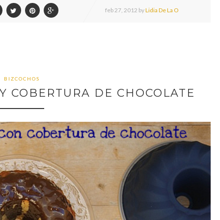
feb
27,
2012 by
Lidia De La O
BIZCOCHOS
 Y COBERTURA DE CHOCOLATE