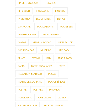
HAMBURGUESAS
HELADOS
HIPERCOR
HOJALDRE
HUEVOS
INVIERNO
LEGUMBRES
LIBROS
LOAF CAKE
MAGDALENAS
MAGEFESA
MANTEQUILLAS
MASA MADRE
MASAS
MENÚ NAVIDAD
MESA DULCE
MICROONDAS
MUFFINS
NAVIDAD
NIÑOS
OTOÑO
PAN
PASO A PASO
PASTA
PASTELES SALADOS
PATÉS
PESCADO Y MARISCO
PIZZAS
PLATOS DE CUCHARA
PLATOS TÍPICOS
POSTRE
POSTRES
PREMIOS
PUBLICIDAD
QUEDADAS
QUESO
RECETAS FÁCILES
RECETAS LIGERAS