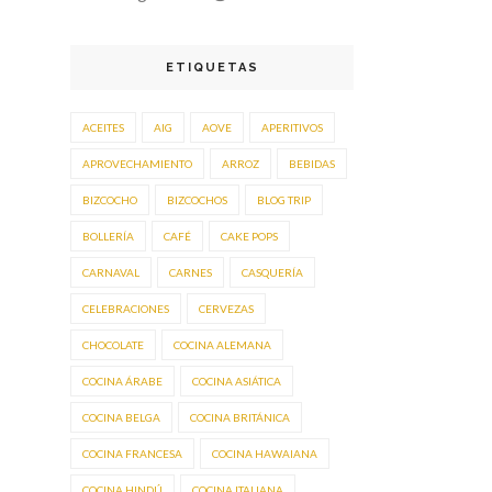
ETIQUETAS
ACEITES
AIG
AOVE
APERITIVOS
APROVECHAMIENTO
ARROZ
BEBIDAS
BIZCOCHO
BIZCOCHOS
BLOG TRIP
BOLLERÍA
CAFÉ
CAKE POPS
CARNAVAL
CARNES
CASQUERÍA
CELEBRACIONES
CERVEZAS
CHOCOLATE
COCINA ALEMANA
COCINA ÁRABE
COCINA ASIÁTICA
COCINA BELGA
COCINA BRITÁNICA
COCINA FRANCESA
COCINA HAWAIANA
COCINA HINDÚ
COCINA ITALIANA