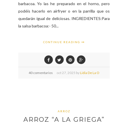
barbacoa. Yo las he preparado en el horno, pero
podéis hacerlo en airfryer o en la parrilla que os
quedarán igual de deliciosas. INGREDIENTES:Para
la salsa barbacoa:- 50...
CONTINUE READING
40 comentarios
oct
27,
2025 by
Lidia De La O
ARROZ
ARROZ “A LA GRIEGA”